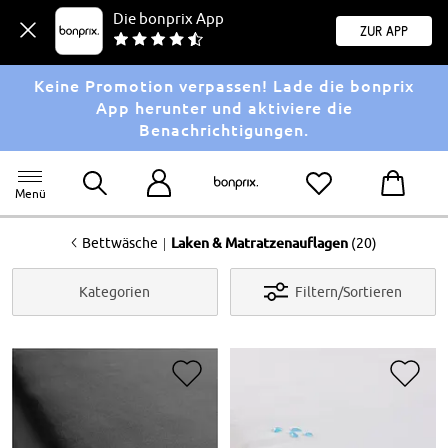
Die bonprix App
Zur App
Keine Promotion verpassen! Lade die bonprix
App herunter und aktiviere die
Benachrichtigungen.
Menü
<
|
Bettwäsche
Laken & Matratzenauflagen
(20)
Kategorien
Filtern/Sortieren