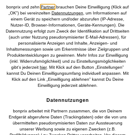
bonprix und zehn
Partner
brauchen Deine Einwilligung (Klick auf
Unser Angebot
„OK”) bei vereinzelten
Datennutzungen
, um Informationen auf
einem Gerät zu speichern und/oder abzurufen (IP-Adresse,
Nutzer-ID, Browser-Informationen, Geräte-Kennungen). Die
Unser Unternehmen
Datennutzung erfolgt zum Zweck der Identifikation auf Drittseiten
(auch unter Nutzung pseudonymisierter E-Mail-Adressen), für
Topkategorien / Saisonales
personalisierte Anzeigen und Inhalte, Anzeigen- und
Inhaltsmessungen sowie um Erkenntnisse über Zielgruppen und
Produktentwicklungen zu gewinnen. Mehr Infos zur Einwilligung
Mehr von bonprix auf
(inkl. Widerrufsmöglichkeit) und zu Einstellungsmöglichkeiten
gibt’s jederzeit
hier
. Mit Klick auf den Button „Einstellungen”
kannst Du Deinen Einwilligungsumfang individuell anpassen. Mit
Klick auf den Link „Einwilligung ablehnen” kannst Du Deine
Einwilligung jederzeit ablehnen.
Preisangaben inkl. gesetzl. MwSt. und zzgl.
Service- &
Versandkosten
Datennutzungen
AGB
Datenschutz
Cookie-Einstellungen
Impressum
bonprix arbeitet mit Partnern zusammen, die von Deinem
Endgerät abgerufene Daten (Trackingdaten) oder die von uns
Vertrag widerrufen
übermittelten pseudonymisierten Daten zur Aussteuerung
unserer Werbung sowie zu eigenen Zwecken (z.B.
©
2026 bonprix.
Alle Rechte vorbehalten.