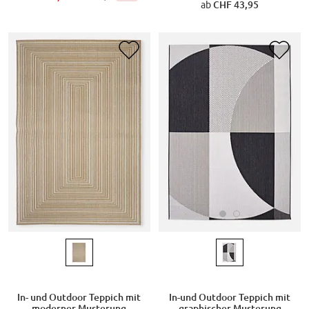
ab
CHF 43,95
In-und Outdoor Teppich mit
In- und Outdoor Teppich mit
graphischer Musterung
moderner Musterung