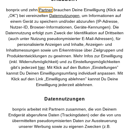
bonprix und zehn
Partner
brauchen Deine Einwilligung (Klick auf
„OK”) bei vereinzelten
Datennutzungen
, um Informationen auf
einem Gerät zu speichern und/oder abzurufen (IP-Adresse,
Nutzer-ID, Browser-Informationen, Geräte-Kennungen). Die
Unsere Zahlungsarten
Datennutzung erfolgt zum Zweck der Identifikation auf Drittseiten
(auch unter Nutzung pseudonymisierter E-Mail-Adressen), für
personalisierte Anzeigen und Inhalte, Anzeigen- und
Unser Service
Inhaltsmessungen sowie um Erkenntnisse über Zielgruppen und
Produktentwicklungen zu gewinnen. Mehr Infos zur Einwilligung
Unser Angebot
(inkl. Widerrufsmöglichkeit) und zu Einstellungsmöglichkeiten
gibt’s jederzeit
hier
. Mit Klick auf den Button „Einstellungen”
kannst Du Deinen Einwilligungsumfang individuell anpassen. Mit
Unser Unternehmen
Klick auf den Link „Einwilligung ablehnen” kannst Du Deine
Einwilligung jederzeit ablehnen.
Topkategorien / Saisonales
Datennutzungen
Mehr von bonprix auf
bonprix arbeitet mit Partnern zusammen, die von Deinem
Endgerät abgerufene Daten (Trackingdaten) oder die von uns
übermittelten pseudonymisierten Daten zur Aussteuerung
unserer Werbung sowie zu eigenen Zwecken (z.B.