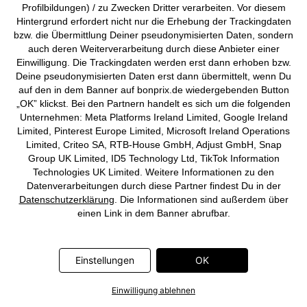
Profilbildungen) / zu Zwecken Dritter verarbeiten. Vor diesem
Preisangaben inkl. gesetzl. MwSt. und zzgl.
Service- &
Hintergrund erfordert nicht nur die Erhebung der Trackingdaten
Versandkosten
bzw. die Übermittlung Deiner pseudonymisierten Daten, sondern
auch deren Weiterverarbeitung durch diese Anbieter einer
AGB
Datenschutz
Cookie-Einstellungen
Impressum
Einwilligung. Die Trackingdaten werden erst dann erhoben bzw.
Deine pseudonymisierten Daten erst dann übermittelt, wenn Du
Vertrag widerrufen
auf den in dem Banner auf bonprix.de wiedergebenden Button
„OK” klickst. Bei den Partnern handelt es sich um die folgenden
©
2026 bonprix.
Alle Rechte vorbehalten.
Unternehmen: Meta Platforms Ireland Limited, Google Ireland
Limited, Pinterest Europe Limited, Microsoft Ireland Operations
Limited, Criteo SA, RTB-House GmbH, Adjust GmbH, Snap
Group UK Limited, ID5 Technology Ltd, TikTok Information
Technologies UK Limited. Weitere Informationen zu den
Deutsch
Français
Datenverarbeitungen durch diese Partner findest Du in der
Datenschutzerklärung
. Die Informationen sind außerdem über
einen Link in dem Banner abrufbar.
Einstellungen
OK
Einwilligung ablehnen