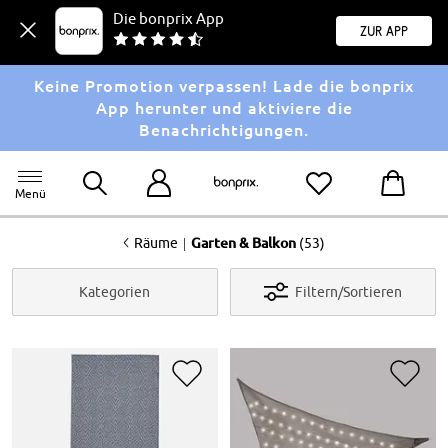
Die bonprix App
Zur App
Keine Promotion verpassen! Lade die bonprix
App herunter und aktiviere die
Benachrichtigungen.
Menü
<
|
Räume
Garten & Balkon
(53)
Kategorien
Filtern/Sortieren