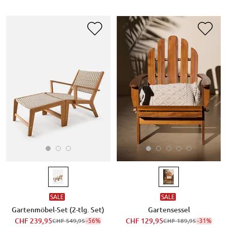
SALE
SALE
Gartenmöbel-Set (2-tlg. Set)
Gartensessel
CHF 239,95
-56%
CHF 129,95
-31%
CHF 549,95
CHF 189,95