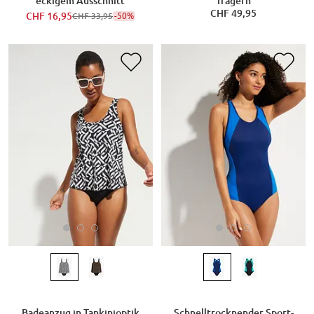
eckigem Ausschnitt
Trägern
CHF 49,95
CHF 16,95
-50%
CHF 33,95
Badeanzug in Tankinioptik
Schnelltrocknender Sport-