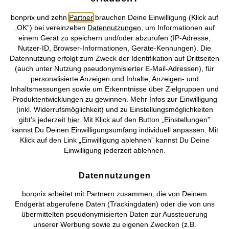
Medium Shape-Badeanzug in
Light Shape-Badeanzug mit
bonprix und zehn
Partner
brauchen Deine Einwilligung (Klick auf
Wickeloptik
breiten Trägern
„OK”) bei vereinzelten
Datennutzungen
, um Informationen auf
CHF 46,95
CHF 38,95
einem Gerät zu speichern und/oder abzurufen (IP-Adresse,
Nutzer-ID, Browser-Informationen, Geräte-Kennungen). Die
Datennutzung erfolgt zum Zweck der Identifikation auf Drittseiten
(auch unter Nutzung pseudonymisierter E-Mail-Adressen), für
personalisierte Anzeigen und Inhalte, Anzeigen- und
Inhaltsmessungen sowie um Erkenntnisse über Zielgruppen und
Produktentwicklungen zu gewinnen. Mehr Infos zur Einwilligung
(inkl. Widerrufsmöglichkeit) und zu Einstellungsmöglichkeiten
gibt’s jederzeit
hier
. Mit Klick auf den Button „Einstellungen”
kannst Du Deinen Einwilligungsumfang individuell anpassen. Mit
Klick auf den Link „Einwilligung ablehnen” kannst Du Deine
Einwilligung jederzeit ablehnen.
Datennutzungen
bonprix arbeitet mit Partnern zusammen, die von Deinem
Endgerät abgerufene Daten (Trackingdaten) oder die von uns
übermittelten pseudonymisierten Daten zur Aussteuerung
unserer Werbung sowie zu eigenen Zwecken (z.B.