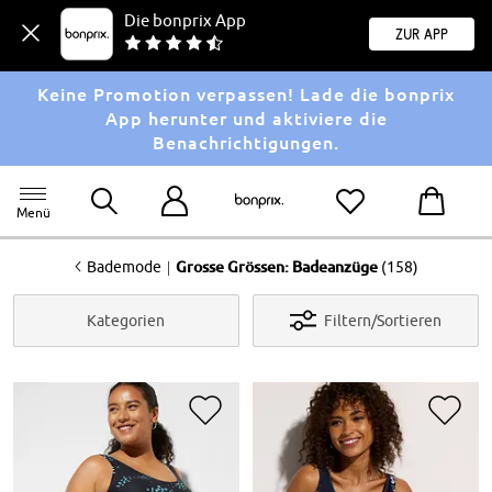
Die bonprix App
Zur App
Keine Promotion verpassen! Lade die bonprix
App herunter und aktiviere die
Benachrichtigungen.
Menü
<
|
Bademode
Grosse Grössen: Badeanzüge
(158)
Kategorien
Filtern/Sortieren