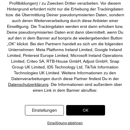
Profilbildungen) / zu Zwecken Dritter verarbeiten. Vor diesem
SEHR BELIEBT
Hintergrund erfordert nicht nur die Erhebung der Trackingdaten
Badeoverall mit Innenslip
Badeanzug mit Paspel
bzw. die Übermittlung Deiner pseudonymisierten Daten, sondern
CHF 80,95
CHF 48,95
auch deren Weiterverarbeitung durch diese Anbieter einer
Einwilligung. Die Trackingdaten werden erst dann erhoben bzw.
Deine pseudonymisierten Daten erst dann übermittelt, wenn Du
auf den in dem Banner auf bonprix.de wiedergebenden Button
„OK” klickst. Bei den Partnern handelt es sich um die folgenden
Unternehmen: Meta Platforms Ireland Limited, Google Ireland
Limited, Pinterest Europe Limited, Microsoft Ireland Operations
Limited, Criteo SA, RTB-House GmbH, Adjust GmbH, Snap
Group UK Limited, ID5 Technology Ltd, TikTok Information
Technologies UK Limited. Weitere Informationen zu den
Datenverarbeitungen durch diese Partner findest Du in der
Datenschutzerklärung
. Die Informationen sind außerdem über
einen Link in dem Banner abrufbar.
Einstellungen
OK
Einwilligung ablehnen