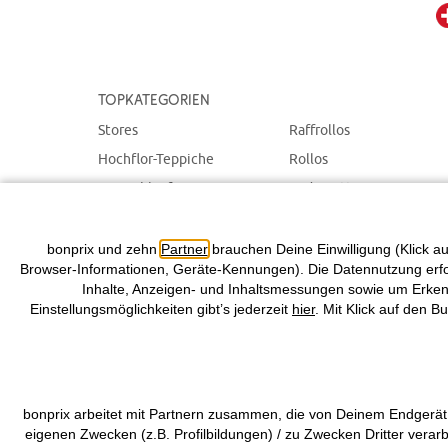
Topkategorien
Stores
Raffrollos
Hochflor-Teppiche
Rollos
Teppichläufer
Badematten
Plissees
Teppiche
Tagesdecken & Plaids
Schiebegardinen
bonprix und zehn
Partner
brauchen Deine Einwilligung (Klick au
Browser-Informationen, Geräte-Kennungen). Die Datennutzung erfolg
Inhalte, Anzeigen- und Inhaltsmessungen sowie um Erkenn
Einstellungsmöglichkeiten gibt’s jederzeit
hier
. Mit Klick auf den B
bonprix arbeitet mit Partnern zusammen, die von Deinem Endgerät
eigenen Zwecken (z.B. Profilbildungen) / zu Zwecken Dritter verar