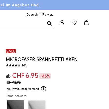
kel im Angebot sind.
Deutsch
Français
SALE
Microfaser Spannbettlaken
(141)
CHF
6
95
ab
-46%
CHF
12,
95
inkl. MwSt., zzgl.
Versand
Farbe: schwarz