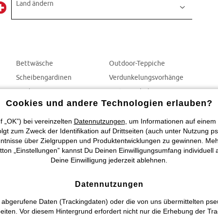
Land ändern
Bettwäsche
Outdoor-Teppiche
Scheibengardinen
Verdunkelungsvorhänge
Gardinen
Gartenmöbel
Cookies und andere Technologien erlauben?
Vorhänge
Balkonmöbel
Gartendeko
f „OK”) bei vereinzelten
Datennutzungen
, um Informationen auf einem 
t zum Zweck der Identifikation auf Drittseiten (auch unter Nutzung ps
tnisse über Zielgruppen und Produktentwicklungen zu gewinnen. Mehr In
utton „Einstellungen” kannst Du Deinen Einwilligungsumfang individuell
Deine Einwilligung jederzeit ablehnen.
Datennutzungen
 abgerufene Daten (Trackingdaten) oder die von uns übermittelten p
beiten. Vor diesem Hintergrund erfordert nicht nur die Erhebung der T