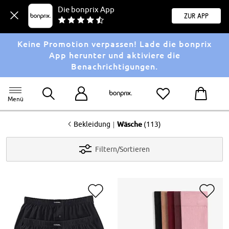
Die bonprix App
Zur App
Keine Promotion verpassen! Lade die bonprix
App herunter und aktiviere die
Benachrichtigungen.
Menü
<
|
Bekleidung
Wäsche
(113)
Filtern/Sortieren