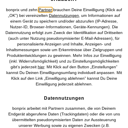
bonprix und zehn
Partner
brauchen Deine Einwilligung (Klick auf
„OK”) bei vereinzelten
Datennutzungen
, um Informationen auf
einem Gerät zu speichern und/oder abzurufen (IP-Adresse,
NEU
SEHR BELIEBT
Nutzer-ID, Browser-Informationen, Geräte-Kennungen). Die
Boxershorts weit (3er Pack)
Shorty mit weicher Baumwolle
Datennutzung erfolgt zum Zweck der Identifikation auf Drittseiten
CHF 24,95
CHF 18,95
(auch unter Nutzung pseudonymisierter E-Mail-Adressen), für
personalisierte Anzeigen und Inhalte, Anzeigen- und
Inhaltsmessungen sowie um Erkenntnisse über Zielgruppen und
Produktentwicklungen zu gewinnen. Mehr Infos zur Einwilligung
(inkl. Widerrufsmöglichkeit) und zu Einstellungsmöglichkeiten
gibt’s jederzeit
hier
. Mit Klick auf den Button „Einstellungen”
kannst Du Deinen Einwilligungsumfang individuell anpassen. Mit
Klick auf den Link „Einwilligung ablehnen” kannst Du Deine
Einwilligung jederzeit ablehnen.
Datennutzungen
bonprix arbeitet mit Partnern zusammen, die von Deinem
Endgerät abgerufene Daten (Trackingdaten) oder die von uns
übermittelten pseudonymisierten Daten zur Aussteuerung
unserer Werbung sowie zu eigenen Zwecken (z.B.