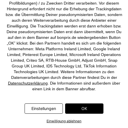
Profilbildungen) / zu Zwecken Dritter verarbeiten. Vor diesem
Hintergrund erfordert nicht nur die Erhebung der Trackingdaten
bzw. die Übermittlung Deiner pseudonymisierten Daten, sondern
auch deren Weiterverarbeitung durch diese Anbieter einer
Einwilligung. Die Trackingdaten werden erst dann erhoben bzw.
Pyjama aus Bio-Baumwolle mit
Boxershorts eng mit Baumwolle
Deine pseudonymisierten Daten erst dann übermittelt, wenn Du
kurzen Ärmeln
(3er Pack)
auf den in dem Banner auf bonprix.de wiedergebenden Button
CHF 26,95
CHF 21,95
„OK” klickst. Bei den Partnern handelt es sich um die folgenden
Unternehmen: Meta Platforms Ireland Limited, Google Ireland
Limited, Pinterest Europe Limited, Microsoft Ireland Operations
Limited, Criteo SA, RTB-House GmbH, Adjust GmbH, Snap
Group UK Limited, ID5 Technology Ltd, TikTok Information
Technologies UK Limited. Weitere Informationen zu den
Datenverarbeitungen durch diese Partner findest Du in der
Datenschutzerklärung
. Die Informationen sind außerdem über
einen Link in dem Banner abrufbar.
Einstellungen
OK
Einwilligung ablehnen