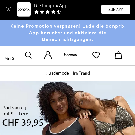
Die bonprix App
Zur App
Keine Promotion verpassen! Lade die bonprix
App herunter und aktiviere die
Benachrichtigungen.
Menü
<
|
Bademode
Im Trend
Badeanzug
mit Stickerei
CHF 39,95