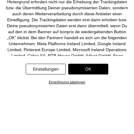
Hintergrund erfordert nicht nur die Erhebung der Trackingdaten
bzw. die Übermittlung Deiner pseudonymisierten Daten, sondern
auch deren Weiterverarbeitung durch diese Anbieter einer
Einwilligung. Die Trackingdaten werden erst dann erhoben bzw.
Deine pseudonymisierten Daten erst dann übermittelt, wenn Du
auf den in dem Banner auf bonprix.de wiedergebenden Button
„OK” klickst. Bei den Partnern handelt es sich um die folgenden
Unternehmen: Meta Platforms Ireland Limited, Google Ireland
Limited, Pinterest Europe Limited, Microsoft Ireland Operations
Limited, Criteo SA, RTB-House GmbH, Adjust GmbH, Snap
Group UK Limited, ID5 Technology Ltd, TikTok Information
Technologies UK Limited. Weitere Informationen zu den
Einstellungen
OK
Datenverarbeitungen durch diese Partner findest Du in der
Datenschutzerklärung
. Die Informationen sind außerdem über
Einwilligung ablehnen
einen Link in dem Banner abrufbar.