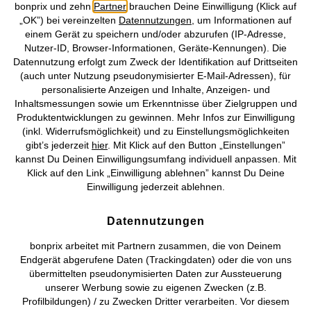
bonprix und zehn
Partner
brauchen Deine Einwilligung (Klick auf
„OK”) bei vereinzelten
Datennutzungen
, um Informationen auf
einem Gerät zu speichern und/oder abzurufen (IP-Adresse,
Mehr von bonprix auf
Nutzer-ID, Browser-Informationen, Geräte-Kennungen). Die
Datennutzung erfolgt zum Zweck der Identifikation auf Drittseiten
(auch unter Nutzung pseudonymisierter E-Mail-Adressen), für
personalisierte Anzeigen und Inhalte, Anzeigen- und
Preisangaben inkl. gesetzl. MwSt. und zzgl.
Service- &
Inhaltsmessungen sowie um Erkenntnisse über Zielgruppen und
Versandkosten
Produktentwicklungen zu gewinnen. Mehr Infos zur Einwilligung
(inkl. Widerrufsmöglichkeit) und zu Einstellungsmöglichkeiten
gibt’s jederzeit
hier
. Mit Klick auf den Button „Einstellungen”
AGB
Datenschutz
Cookie-Einstellungen
Impressum
kannst Du Deinen Einwilligungsumfang individuell anpassen. Mit
Klick auf den Link „Einwilligung ablehnen” kannst Du Deine
Vertrag widerrufen
Einwilligung jederzeit ablehnen.
©
2026 bonprix.
Alle Rechte vorbehalten.
Datennutzungen
bonprix arbeitet mit Partnern zusammen, die von Deinem
Endgerät abgerufene Daten (Trackingdaten) oder die von uns
übermittelten pseudonymisierten Daten zur Aussteuerung
Deutsch
Français
unserer Werbung sowie zu eigenen Zwecken (z.B.
Profilbildungen) / zu Zwecken Dritter verarbeiten. Vor diesem