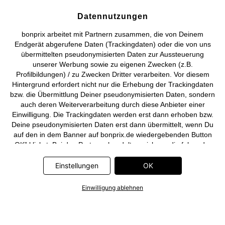
Datennutzungen
Deutsch
Français
bonprix arbeitet mit Partnern zusammen, die von Deinem
Endgerät abgerufene Daten (Trackingdaten) oder die von uns
übermittelten pseudonymisierten Daten zur Aussteuerung
unserer Werbung sowie zu eigenen Zwecken (z.B.
Profilbildungen) / zu Zwecken Dritter verarbeiten. Vor diesem
Hintergrund erfordert nicht nur die Erhebung der Trackingdaten
bzw. die Übermittlung Deiner pseudonymisierten Daten, sondern
auch deren Weiterverarbeitung durch diese Anbieter einer
Einwilligung. Die Trackingdaten werden erst dann erhoben bzw.
Deine pseudonymisierten Daten erst dann übermittelt, wenn Du
auf den in dem Banner auf bonprix.de wiedergebenden Button
„OK” klickst. Bei den Partnern handelt es sich um die folgenden
Unternehmen: Meta Platforms Ireland Limited, Google Ireland
Limited, Pinterest Europe Limited, Microsoft Ireland Operations
Einstellungen
OK
Limited, Criteo SA, RTB-House GmbH, Adjust GmbH, Snap
Group UK Limited, ID5 Technology Ltd, TikTok Information
Einwilligung ablehnen
Technologies UK Limited. Weitere Informationen zu den
Datenverarbeitungen durch diese Partner findest Du in der
Datenschutzerklärung
. Die Informationen sind außerdem über