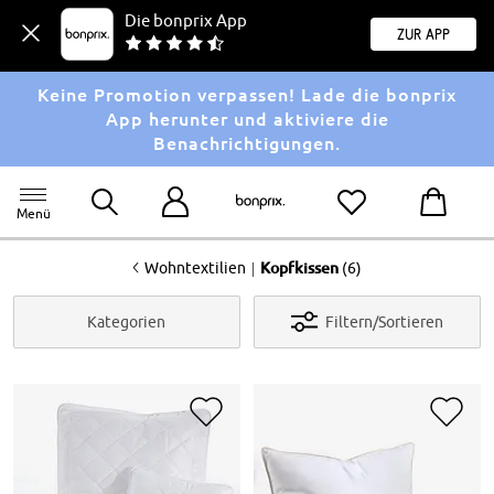
Die bonprix App
Zur App
Keine Promotion verpassen! Lade die bonprix
App herunter und aktiviere die
Benachrichtigungen.
Menü
<
|
Wohntextilien
Kopfkissen
(6)
Kategorien
Filtern/Sortieren