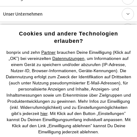
Unser Unternehmen
Topkategorien / Saisonales
Cookies und andere Technologien
erlauben?
Mehr von bonprix auf
bonprix und zehn
Partner
brauchen Deine Einwilligung (Klick auf
„OK”) bei vereinzelten
Datennutzungen
, um Informationen auf
einem Gerät zu speichern und/oder abzurufen (IP-Adresse,
Nutzer-ID, Browser-Informationen, Geräte-Kennungen). Die
Preisangaben inkl. gesetzl. MwSt. und zzgl.
Service- &
Datennutzung erfolgt zum Zweck der Identifikation auf Drittseiten
Versandkosten
(auch unter Nutzung pseudonymisierter E-Mail-Adressen), für
personalisierte Anzeigen und Inhalte, Anzeigen- und
Inhaltsmessungen sowie um Erkenntnisse über Zielgruppen und
AGB
Datenschutz
Cookie-Einstellungen
Impressum
Produktentwicklungen zu gewinnen. Mehr Infos zur Einwilligung
(inkl. Widerrufsmöglichkeit) und zu Einstellungsmöglichkeiten
Vertrag widerrufen
gibt’s jederzeit
hier
. Mit Klick auf den Button „Einstellungen”
kannst Du Deinen Einwilligungsumfang individuell anpassen. Mit
©
2026 bonprix.
Alle Rechte vorbehalten.
Klick auf den Link „Einwilligung ablehnen” kannst Du Deine
Einwilligung jederzeit ablehnen.