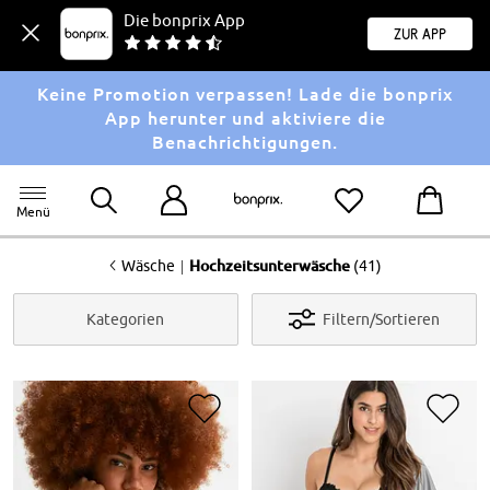
Die bonprix App
Zur App
Keine Promotion verpassen! Lade die bonprix
App herunter und aktiviere die
Benachrichtigungen.
Menü
<
|
Wäsche
Hochzeitsunterwäsche
(41)
Kategorien
Filtern/Sortieren