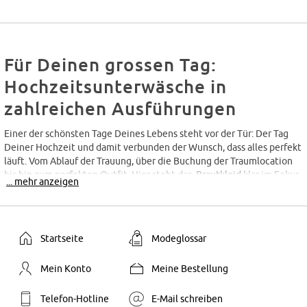
Für Deinen grossen Tag:
Hochzeitsunterwäsche in
zahlreichen Ausführungen
Einer der schönsten Tage Deines Lebens steht vor der Tür: Der Tag
Deiner Hochzeit und damit verbunden der Wunsch, dass alles perfekt
läuft. Vom Ablauf der Trauung, über die Buchung der Traumlocation
bis hin zum perfekten Outfit. Hier steht das
Brautkleid
klar im Fokus.
... mehr anzeigen
Doch auch unter dem
Kleid
solltest Du Dich für die richtige
Hochzeitswäsche entscheiden. Ob schlicht, elegant, sexy oder mit
Shaping-Effekt, bonprix bietet Dir zahlreiche Modelle an
Hochzeitsunterwäsche, die diesen besonderen Tag noch schöner
Startseite
Modeglossar
machen. Entdecke unsere stilvolle Auswahl an Hochzeitsdessous und
bestelle noch heute Deine Favoriten ganz einfach zu Dir nach Hause.
Mein Konto
Meine Bestellung
Mach Dein Hochzeitsoutfit
Telefon-Hotline
E-Mail schreiben