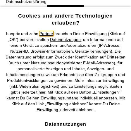
Datenschutzerklärung
zum Anlass nehmen, um für die anstehende Hochzeitsnacht Deine
praktische Shapewear gegen verführerische Hochzeitsdessous zu
Abonnieren
Cookies und andere Technologien
tauschen.
erlauben?
Welche Unterwäsche passt zu
bonprix und zehn
Partner
brauchen Deine Einwilligung (Klick auf
welchem Brautkleid?
„OK”) bei vereinzelten
Datennutzungen
, um Informationen auf
einem Gerät zu speichern und/oder abzurufen (IP-Adresse,
Alle Vorteile unserer App genießen!
Hochzeitswäsche soll nicht nur edel aussehen, sondern auch perfekt
Nutzer-ID, Browser-Informationen, Geräte-Kennungen). Die
zum Schnitt des Brautkleids passen. Für ein schulterfreies Kleid
Datennutzung erfolgt zum Zweck der Identifikation auf Drittseiten
eignet sich ein trägerloser BH, für ein Kleid mit betonter Taille bietet
(auch unter Nutzung pseudonymisierter E-Mail-Adressen), für
sich Shapewear in Form von hoch geschnittenen Slips,
personalisierte Anzeigen und Inhalte, Anzeigen- und
Brautcorsagen, Shape-Kleidern oder Bodys an. Mit gepolsterten
Inhaltsmessungen sowie um Erkenntnisse über Zielgruppen und
Trägern, haltgebenden Schnittformen und individuell verstellbaren
Produktentwicklungen zu gewinnen. Mehr Infos zur Einwilligung
Verschlüssen geben Dir unsere BHs den ganzen Tag über ein sicheres
(inkl. Widerrufsmöglichkeit) und zu Einstellungsmöglichkeiten
Unsere Zahlungsarten
Gefühl. Shaping-Slips formen den Bauch- und Taillenbereich und
gibt’s jederzeit
hier
. Mit Klick auf den Button „Einstellungen”
lassen sich besonders gut unter figurbetonten Hochzeitskleidern
kannst Du Deinen Einwilligungsumfang individuell anpassen. Mit
Unser Service
tragen. Für ein umwerfendes Dekolleté empfehlen wir unsere Push-
Klick auf den Link „Einwilligung ablehnen” kannst Du Deine
up-BHs. Für Frauen mit grösserem Busen führen wir zudem Hochzeit-
Einwilligung jederzeit ablehnen.
BHs mit Minimizer-Funktion. Dank der besonderen Schnittführung
Unser Angebot
geben diese Modelle optimalen Halt. So wird Dein Rücken entlastet
Datennutzungen
und Deine Brust optisch verkleinert.