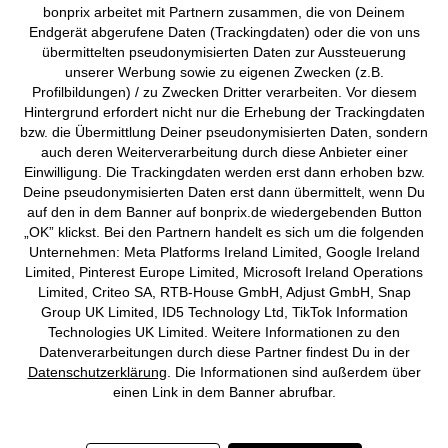
Unser Unternehmen
bonprix arbeitet mit Partnern zusammen, die von Deinem
Hochzeitsdessous für
Endgerät abgerufene Daten (Trackingdaten) oder die von uns
unvergessliche Momente
übermittelten pseudonymisierten Daten zur Aussteuerung
Topkategorien / Saisonales
unserer Werbung sowie zu eigenen Zwecken (z.B.
Profilbildungen) / zu Zwecken Dritter verarbeiten. Vor diesem
Lass Dich von uns für Deinen grossen Tag inspirieren und entdecke
Hintergrund erfordert nicht nur die Erhebung der Trackingdaten
Deine Lieblingsdessous. In unserem Online-Shop findest Du
Mehr von bonprix auf
bzw. die Übermittlung Deiner pseudonymisierten Daten, sondern
traumhafte Hochzeitsunterwäsche für Damen. Mit unserer grossen
auch deren Weiterverarbeitung durch diese Anbieter einer
Auswahl an Designs findet jede Braut die Dessous, die perfekt zu
Einwilligung. Die Trackingdaten werden erst dann erhoben bzw.
ihrem Hochzeitskleid passen. Durch die hochwertig ausgewählten
Deine pseudonymisierten Daten erst dann übermittelt, wenn Du
Materialien und die Liebe zum Detail wirst Du Dich an Deinem
Preisangaben inkl. gesetzl. MwSt. und zzgl.
Service- &
auf den in dem Banner auf bonprix.de wiedergebenden Button
besonderen Tag rundum wohlfühlen. Erlebe unvergessliche
Versandkosten
„OK” klickst. Bei den Partnern handelt es sich um die folgenden
Momente mit edlen Hochzeitsdessous von bonprix und bestelle noch
Unternehmen: Meta Platforms Ireland Limited, Google Ireland
heute Deine Lieblingswäsche in unserem Online-Shop. Lass Dich
AGB
Datenschutz
Cookie-Einstellungen
Impressum
Limited, Pinterest Europe Limited, Microsoft Ireland Operations
einfach von unseren traumhaft günstigen Preisen verzaubern und
Limited, Criteo SA, RTB-House GmbH, Adjust GmbH, Snap
vollende Deinen Look mit unwiderstehlichen Brautdessous.
Group UK Limited, ID5 Technology Ltd, TikTok Information
Vertrag widerrufen
Technologies UK Limited. Weitere Informationen zu den
Datenverarbeitungen durch diese Partner findest Du in der
©
2026 bonprix.
Alle Rechte vorbehalten.
Datenschutzerklärung
. Die Informationen sind außerdem über
einen Link in dem Banner abrufbar.