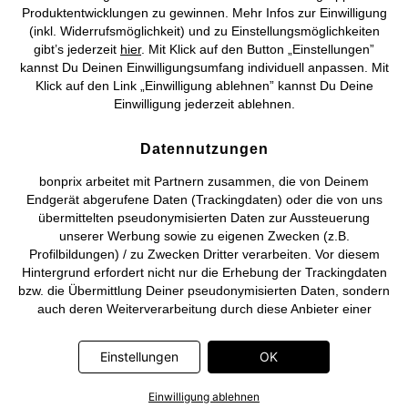
©
2026 bonprix.
Alle Rechte vorbehalten.
Produktentwicklungen zu gewinnen. Mehr Infos zur Einwilligung
(inkl. Widerrufsmöglichkeit) und zu Einstellungsmöglichkeiten
gibt’s jederzeit
hier
. Mit Klick auf den Button „Einstellungen”
kannst Du Deinen Einwilligungsumfang individuell anpassen. Mit
Klick auf den Link „Einwilligung ablehnen” kannst Du Deine
Deutsch
Français
Einwilligung jederzeit ablehnen.
Datennutzungen
bonprix arbeitet mit Partnern zusammen, die von Deinem
Endgerät abgerufene Daten (Trackingdaten) oder die von uns
übermittelten pseudonymisierten Daten zur Aussteuerung
unserer Werbung sowie zu eigenen Zwecken (z.B.
Profilbildungen) / zu Zwecken Dritter verarbeiten. Vor diesem
Hintergrund erfordert nicht nur die Erhebung der Trackingdaten
bzw. die Übermittlung Deiner pseudonymisierten Daten, sondern
auch deren Weiterverarbeitung durch diese Anbieter einer
Einwilligung. Die Trackingdaten werden erst dann erhoben bzw.
Deine pseudonymisierten Daten erst dann übermittelt, wenn Du
Einstellungen
OK
auf den in dem Banner auf bonprix.de wiedergebenden Button
„OK” klickst. Bei den Partnern handelt es sich um die folgenden
Einwilligung ablehnen
Unternehmen: Meta Platforms Ireland Limited, Google Ireland