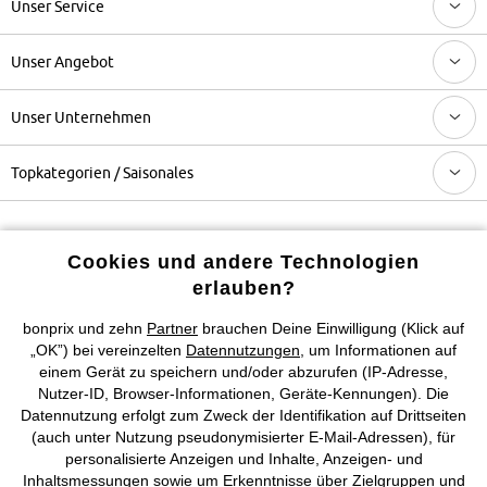
Unser Service
Unser Angebot
Unser Unternehmen
Topkategorien / Saisonales
Mehr von bonprix auf
Cookies und andere Technologien
erlauben?
bonprix und zehn
Partner
brauchen Deine Einwilligung (Klick auf
Preisangaben inkl. gesetzl. MwSt. und zzgl.
Service- &
„OK”) bei vereinzelten
Datennutzungen
, um Informationen auf
Versandkosten
einem Gerät zu speichern und/oder abzurufen (IP-Adresse,
Nutzer-ID, Browser-Informationen, Geräte-Kennungen). Die
AGB
Datenschutz
Cookie-Einstellungen
Impressum
Datennutzung erfolgt zum Zweck der Identifikation auf Drittseiten
(auch unter Nutzung pseudonymisierter E-Mail-Adressen), für
Vertrag widerrufen
personalisierte Anzeigen und Inhalte, Anzeigen- und
Inhaltsmessungen sowie um Erkenntnisse über Zielgruppen und