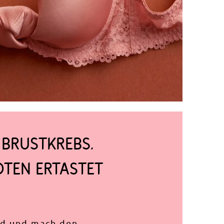
 BRUSTKREBS.
OTEN ERTASTET
nd und mach den