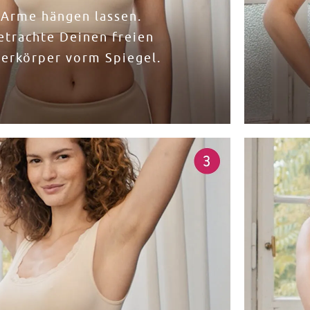
Arme hängen lassen.
etrachte Deinen freien
erkörper vorm Spiegel.​