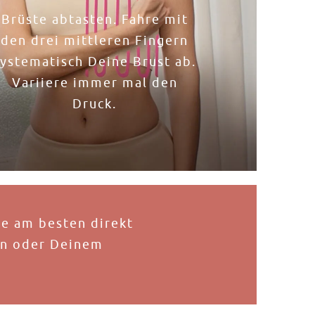
Brüste abtasten. Fahre mit
den drei mittleren Fingern
systematisch Deine Brust ab.
Variiere immer mal den
Druck.​
re am besten direkt
in oder Deinem