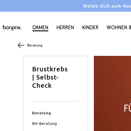
Melde dich zum News
Damen
Herren
Kinder
Wohnen &
Beratung
Brustkrebs
| Selbst-
Check
F
Beratung
BH-Beratung