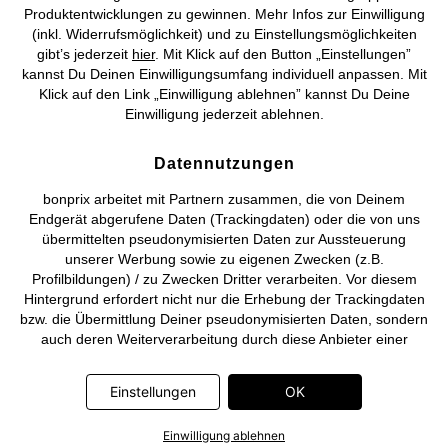
©
2026 bonprix.
Alle Rechte vorbehalten.
Produktentwicklungen zu gewinnen. Mehr Infos zur Einwilligung
(inkl. Widerrufsmöglichkeit) und zu Einstellungsmöglichkeiten
gibt’s jederzeit
hier
. Mit Klick auf den Button „Einstellungen”
kannst Du Deinen Einwilligungsumfang individuell anpassen. Mit
Klick auf den Link „Einwilligung ablehnen” kannst Du Deine
Deutsch
Français
Einwilligung jederzeit ablehnen.
Datennutzungen
bonprix arbeitet mit Partnern zusammen, die von Deinem
Endgerät abgerufene Daten (Trackingdaten) oder die von uns
übermittelten pseudonymisierten Daten zur Aussteuerung
unserer Werbung sowie zu eigenen Zwecken (z.B.
Profilbildungen) / zu Zwecken Dritter verarbeiten. Vor diesem
Hintergrund erfordert nicht nur die Erhebung der Trackingdaten
bzw. die Übermittlung Deiner pseudonymisierten Daten, sondern
auch deren Weiterverarbeitung durch diese Anbieter einer
Einwilligung. Die Trackingdaten werden erst dann erhoben bzw.
Deine pseudonymisierten Daten erst dann übermittelt, wenn Du
Einstellungen
OK
auf den in dem Banner auf bonprix.de wiedergebenden Button
„OK” klickst. Bei den Partnern handelt es sich um die folgenden
Einwilligung ablehnen
Unternehmen: Meta Platforms Ireland Limited, Google Ireland