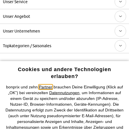
Unser Service
Unser Angebot
Unser Unternehmen
Topkategorien / Saisonales
Mehr von bonprix auf
Cookies und andere Technologien
erlauben?
bonprix und zehn
Partner
brauchen Deine Einwilligung (Klick auf
Preisangaben inkl. gesetzl. MwSt. und zzgl.
Service- &
„OK”) bei vereinzelten
Datennutzungen
, um Informationen auf
Versandkosten
einem Gerät zu speichern und/oder abzurufen (IP-Adresse,
Nutzer-ID, Browser-Informationen, Geräte-Kennungen). Die
AGB
Datenschutz
Cookie-Einstellungen
Impressum
Datennutzung erfolgt zum Zweck der Identifikation auf Drittseiten
(auch unter Nutzung pseudonymisierter E-Mail-Adressen), für
Vertrag widerrufen
personalisierte Anzeigen und Inhalte, Anzeigen- und
Inhaltsmessungen sowie um Erkenntnisse über Zielgruppen und