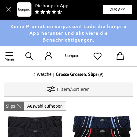
Die bonprix App
Zur App
Keine Promotion verpassen! Lade die bonprix
App herunter und aktiviere die
Benachrichtigungen.
Menü
<
|
Wäsche
Grosse Grössen: Slips
(9)
Filtern/Sortieren
Slips
Auswahl aufheben