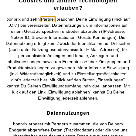
Cookies und andere Technologien
Unser Service
erlauben?
Unser Angebot
bonprix und zehn
Partner
brauchen Deine Einwilligung (Klick auf
„OK”) bei vereinzelten
Datennutzungen
, um Informationen auf
einem Gerät zu speichern und/oder abzurufen (IP-Adresse,
Unser Unternehmen
Nutzer-ID, Browser-Informationen, Geräte-Kennungen). Die
Datennutzung erfolgt zum Zweck der Identifikation auf Drittseiten
Topkategorien / Saisonales
(auch unter Nutzung pseudonymisierter E-Mail-Adressen), für
personalisierte Anzeigen und Inhalte, Anzeigen- und
Inhaltsmessungen sowie um Erkenntnisse über Zielgruppen und
Produktentwicklungen zu gewinnen. Mehr Infos zur Einwilligung
Mehr von bonprix auf
(inkl. Widerrufsmöglichkeit) und zu Einstellungsmöglichkeiten
gibt’s jederzeit
hier
. Mit Klick auf den Button „Einstellungen”
kannst Du Deinen Einwilligungsumfang individuell anpassen. Mit
Klick auf den Link „Einwilligung ablehnen” kannst Du Deine
Preisangaben inkl. gesetzl. MwSt. und zzgl.
Service- &
Einwilligung jederzeit ablehnen.
Versandkosten
Datennutzungen
AGB
Datenschutz
Cookie-Einstellungen
Impressum
bonprix arbeitet mit Partnern zusammen, die von Deinem
Vertrag widerrufen
Endgerät abgerufene Daten (Trackingdaten) oder die von uns