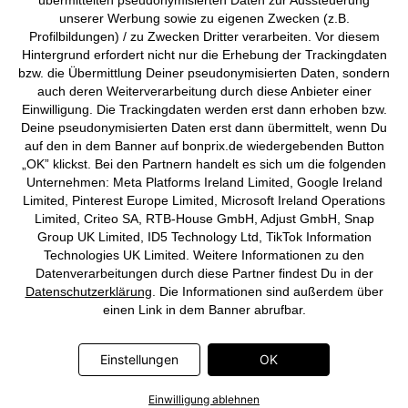
übermittelten pseudonymisierten Daten zur Aussteuerung
©
2026 bonprix.
Alle Rechte vorbehalten.
unserer Werbung sowie zu eigenen Zwecken (z.B.
Profilbildungen) / zu Zwecken Dritter verarbeiten. Vor diesem
Hintergrund erfordert nicht nur die Erhebung der Trackingdaten
bzw. die Übermittlung Deiner pseudonymisierten Daten, sondern
auch deren Weiterverarbeitung durch diese Anbieter einer
Deutsch
Français
Einwilligung. Die Trackingdaten werden erst dann erhoben bzw.
Deine pseudonymisierten Daten erst dann übermittelt, wenn Du
auf den in dem Banner auf bonprix.de wiedergebenden Button
„OK” klickst. Bei den Partnern handelt es sich um die folgenden
Unternehmen: Meta Platforms Ireland Limited, Google Ireland
Limited, Pinterest Europe Limited, Microsoft Ireland Operations
Limited, Criteo SA, RTB-House GmbH, Adjust GmbH, Snap
Group UK Limited, ID5 Technology Ltd, TikTok Information
Technologies UK Limited. Weitere Informationen zu den
Datenverarbeitungen durch diese Partner findest Du in der
Datenschutzerklärung
. Die Informationen sind außerdem über
einen Link in dem Banner abrufbar.
Einstellungen
OK
Einwilligung ablehnen