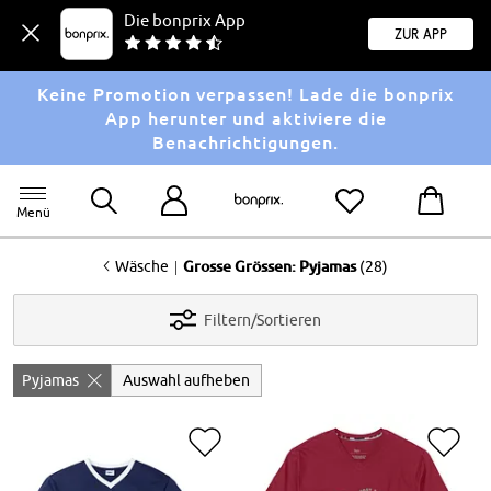
Die bonprix App
Zur App
Keine Promotion verpassen! Lade die bonprix
App herunter und aktiviere die
Benachrichtigungen.
Menü
<
|
Wäsche
Grosse Grössen: Pyjamas
(28)
Filtern/Sortieren
Pyjamas
Auswahl aufheben