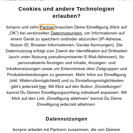
Cookies und andere Technologien
Unser Service
erlauben?
bonprix und zehn
Partner
brauchen Deine Einwilligung (Klick auf
Unser Angebot
„OK”) bei vereinzelten
Datennutzungen
, um Informationen auf
einem Gerät zu speichern und/oder abzurufen (IP-Adresse,
Nutzer-ID, Browser-Informationen, Geräte-Kennungen). Die
Unser Unternehmen
Datennutzung erfolgt zum Zweck der Identifikation auf Drittseiten
(auch unter Nutzung pseudonymisierter E-Mail-Adressen), für
Topkategorien / Saisonales
personalisierte Anzeigen und Inhalte, Anzeigen- und
Inhaltsmessungen sowie um Erkenntnisse über Zielgruppen und
Produktentwicklungen zu gewinnen. Mehr Infos zur Einwilligung
Mehr von bonprix auf
(inkl. Widerrufsmöglichkeit) und zu Einstellungsmöglichkeiten
gibt’s jederzeit
hier
. Mit Klick auf den Button „Einstellungen”
kannst Du Deinen Einwilligungsumfang individuell anpassen. Mit
Klick auf den Link „Einwilligung ablehnen” kannst Du Deine
Preisangaben inkl. gesetzl. MwSt. und zzgl.
Service- &
Einwilligung jederzeit ablehnen.
Versandkosten
Datennutzungen
AGB
Datenschutz
Cookie-Einstellungen
Impressum
bonprix arbeitet mit Partnern zusammen, die von Deinem