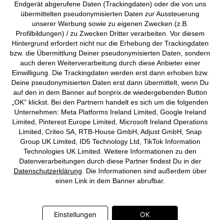
Endgerät abgerufene Daten (Trackingdaten) oder die von uns
Vertrag widerrufen
übermittelten pseudonymisierten Daten zur Aussteuerung
unserer Werbung sowie zu eigenen Zwecken (z.B.
©
2026 bonprix.
Alle Rechte vorbehalten.
Profilbildungen) / zu Zwecken Dritter verarbeiten. Vor diesem
Hintergrund erfordert nicht nur die Erhebung der Trackingdaten
bzw. die Übermittlung Deiner pseudonymisierten Daten, sondern
auch deren Weiterverarbeitung durch diese Anbieter einer
Einwilligung. Die Trackingdaten werden erst dann erhoben bzw.
Deutsch
Français
Deine pseudonymisierten Daten erst dann übermittelt, wenn Du
auf den in dem Banner auf bonprix.de wiedergebenden Button
„OK” klickst. Bei den Partnern handelt es sich um die folgenden
Unternehmen: Meta Platforms Ireland Limited, Google Ireland
Limited, Pinterest Europe Limited, Microsoft Ireland Operations
Limited, Criteo SA, RTB-House GmbH, Adjust GmbH, Snap
Group UK Limited, ID5 Technology Ltd, TikTok Information
Technologies UK Limited. Weitere Informationen zu den
Datenverarbeitungen durch diese Partner findest Du in der
Datenschutzerklärung
. Die Informationen sind außerdem über
einen Link in dem Banner abrufbar.
Einstellungen
OK