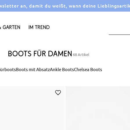
letter an, damit du weißt, wann deine Lieblingsarti
 Garten
Im Trend
Boots für Damen
68 Artikel
ürboots
Boots mit Absatz
Ankle Boots
Chelsea Boots