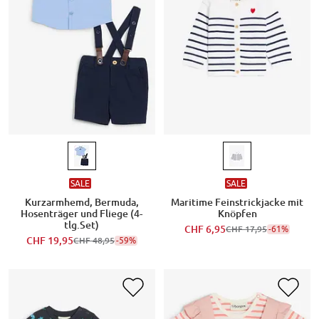
SALE
SALE
Kurzarmhemd, Bermuda,
Maritime Feinstrickjacke mit
Hosenträger und Fliege (4-
Knöpfen
tlg.Set)
CHF 6,95
-61%
CHF 17,95
CHF 19,95
-59%
CHF 48,95