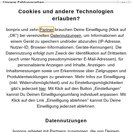
Unsere Zahlungsarten
Cookies und andere Technologien
Unser Service
erlauben?
bonprix und zehn
Partner
brauchen Deine Einwilligung (Klick auf
Unser Angebot
„OK”) bei vereinzelten
Datennutzungen
, um Informationen auf
einem Gerät zu speichern und/oder abzurufen (IP-Adresse,
Nutzer-ID, Browser-Informationen, Geräte-Kennungen). Die
Unser Unternehmen
Datennutzung erfolgt zum Zweck der Identifikation auf Drittseiten
(auch unter Nutzung pseudonymisierter E-Mail-Adressen), für
Topkategorien / Saisonales
personalisierte Anzeigen und Inhalte, Anzeigen- und
Inhaltsmessungen sowie um Erkenntnisse über Zielgruppen und
Produktentwicklungen zu gewinnen. Mehr Infos zur Einwilligung
Mehr von bonprix auf
(inkl. Widerrufsmöglichkeit) und zu Einstellungsmöglichkeiten
gibt’s jederzeit
hier
. Mit Klick auf den Button „Einstellungen”
kannst Du Deinen Einwilligungsumfang individuell anpassen. Mit
Klick auf den Link „Einwilligung ablehnen” kannst Du Deine
Einwilligung jederzeit ablehnen.
Preisangaben inkl. gesetzl. MwSt. und zzgl.
Service- &
Versandkosten
Datennutzungen
AGB
Datenschutz
Cookie-Einstellungen
Impressum
bonprix arbeitet mit Partnern zusammen, die von Deinem