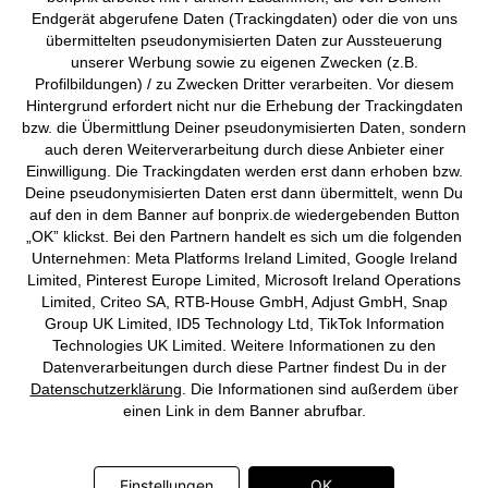
Endgerät abgerufene Daten (Trackingdaten) oder die von uns
Vertrag widerrufen
übermittelten pseudonymisierten Daten zur Aussteuerung
unserer Werbung sowie zu eigenen Zwecken (z.B.
©
2026 bonprix.
Alle Rechte vorbehalten.
Profilbildungen) / zu Zwecken Dritter verarbeiten. Vor diesem
Hintergrund erfordert nicht nur die Erhebung der Trackingdaten
bzw. die Übermittlung Deiner pseudonymisierten Daten, sondern
auch deren Weiterverarbeitung durch diese Anbieter einer
Einwilligung. Die Trackingdaten werden erst dann erhoben bzw.
Deutsch
Français
Deine pseudonymisierten Daten erst dann übermittelt, wenn Du
auf den in dem Banner auf bonprix.de wiedergebenden Button
„OK” klickst. Bei den Partnern handelt es sich um die folgenden
Unternehmen: Meta Platforms Ireland Limited, Google Ireland
Limited, Pinterest Europe Limited, Microsoft Ireland Operations
Limited, Criteo SA, RTB-House GmbH, Adjust GmbH, Snap
Group UK Limited, ID5 Technology Ltd, TikTok Information
Technologies UK Limited. Weitere Informationen zu den
Datenverarbeitungen durch diese Partner findest Du in der
Datenschutzerklärung
. Die Informationen sind außerdem über
einen Link in dem Banner abrufbar.
Einstellungen
OK