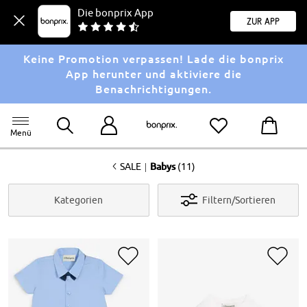
Die bonprix App
Zur App
Keine Promotion verpassen! Lade die bonprix
App herunter und aktiviere die
Benachrichtigungen.
Menü
<
|
SALE
Babys
(11)
Kategorien
Filtern/Sortieren