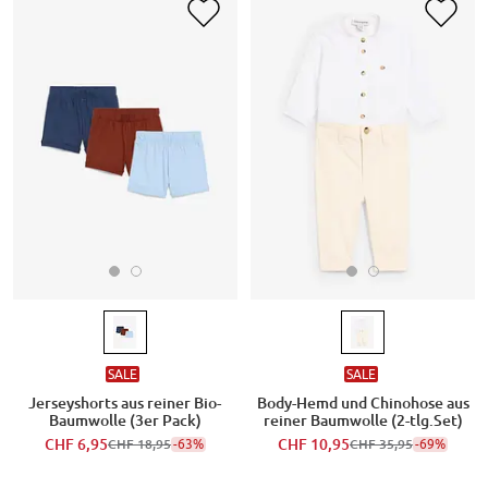
SALE
SALE
Jerseyshorts aus reiner Bio-
Body-Hemd und Chinohose aus
Baumwolle (3er Pack)
reiner Baumwolle (2-tlg.Set)
CHF 6,95
-63%
CHF 10,95
-69%
CHF 18,95
CHF 35,95