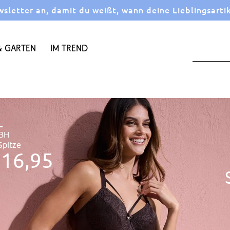
letter an, damit du weißt, wann deine Lieblingsarti
 Garten
Im Trend
L
-BH
Spitze
 16,95