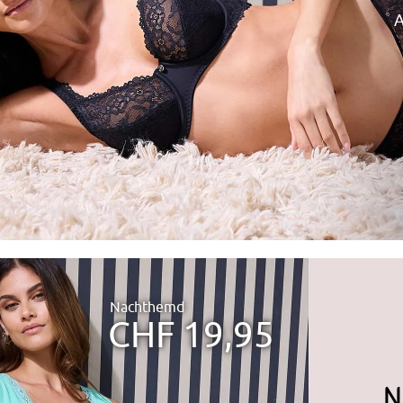
Nachthemd
CHF 19,95
N