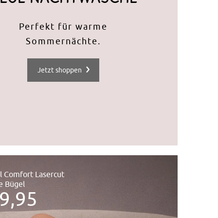
Perfekt für warme
Sommernächte.
Jetzt shoppen
eel Comfort Lasercut
e Bügel
9,95