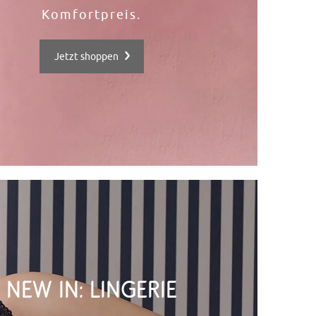
Komfortpreis.
Jetzt shoppen
New In: Lingerie