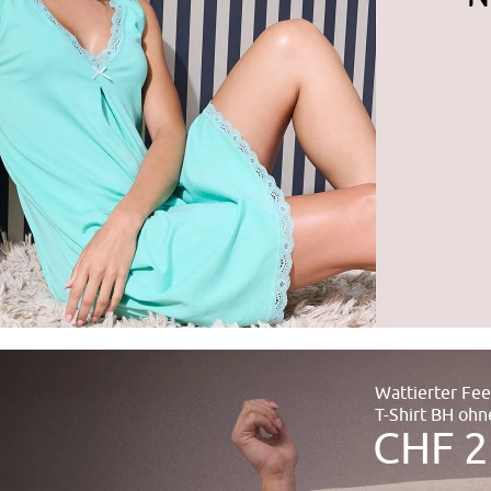
​​​​Wattierter F
T-Shirt BH ohn
CHF 2