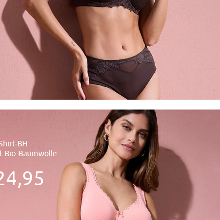
Shirt-BH
it Bio-Baumwolle
24,95