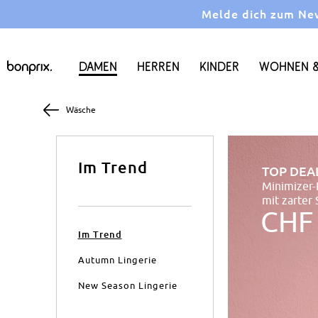
Melde dich zum News
Damen
Herren
Kinder
Wohnen &
Wäsche
Im Trend
TOP DEA
Minimizer
mit zarter 
CHF
Im Trend
Autumn Lingerie
New Season Lingerie