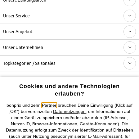
Unser Service
Unser Angebot
Unser Unternehmen
Topkategorien / Saisonales
Mehr von bonprix auf
Cookies und andere Technologien
erlauben?
bonprix und zehn
Partner
brauchen Deine Einwilligung (Klick auf
Preisangaben inkl. gesetzl. MwSt. und zzgl.
Service- &
„OK”) bei vereinzelten
Datennutzungen
, um Informationen auf
Versandkosten
einem Gerät zu speichern und/oder abzurufen (IP-Adresse,
Nutzer-ID, Browser-Informationen, Geräte-Kennungen). Die
Datennutzung erfolgt zum Zweck der Identifikation auf Drittseiten
AGB
Datenschutz
Cookie-Einstellungen
Impressum
(auch unter Nutzung pseudonymisierter E-Mail-Adressen), für