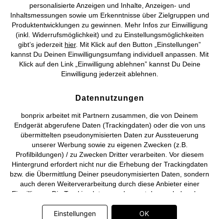
personalisierte Anzeigen und Inhalte, Anzeigen- und
Vertrag widerrufen
Inhaltsmessungen sowie um Erkenntnisse über Zielgruppen und
Produktentwicklungen zu gewinnen. Mehr Infos zur Einwilligung
©
2026 bonprix.
Alle Rechte vorbehalten.
(inkl. Widerrufsmöglichkeit) und zu Einstellungsmöglichkeiten
gibt’s jederzeit
hier
. Mit Klick auf den Button „Einstellungen”
kannst Du Deinen Einwilligungsumfang individuell anpassen. Mit
Klick auf den Link „Einwilligung ablehnen” kannst Du Deine
Einwilligung jederzeit ablehnen.
Deutsch
Français
Datennutzungen
bonprix arbeitet mit Partnern zusammen, die von Deinem
Endgerät abgerufene Daten (Trackingdaten) oder die von uns
übermittelten pseudonymisierten Daten zur Aussteuerung
unserer Werbung sowie zu eigenen Zwecken (z.B.
Profilbildungen) / zu Zwecken Dritter verarbeiten. Vor diesem
Hintergrund erfordert nicht nur die Erhebung der Trackingdaten
bzw. die Übermittlung Deiner pseudonymisierten Daten, sondern
auch deren Weiterverarbeitung durch diese Anbieter einer
Einwilligung. Die Trackingdaten werden erst dann erhoben bzw.
Deine pseudonymisierten Daten erst dann übermittelt, wenn Du
auf den in dem Banner auf bonprix.de wiedergebenden Button
Einstellungen
OK