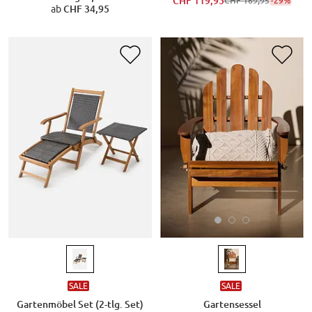
CHF 119,95
-29%
CHF 169,95
ab
CHF 34,95
SALE
SALE
Gartensessel
Gartenmöbel Set (2-tlg. Set)