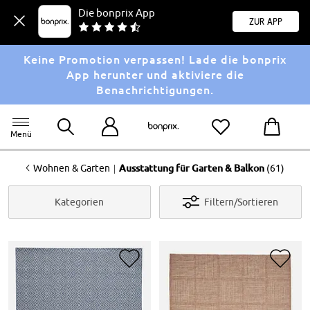
Die bonprix App
Zur App
Keine Promotion verpassen! Lade die bonprix
App herunter und aktiviere die
Benachrichtigungen.
Menü
<
|
Wohnen & Garten
Ausstattung für Garten & Balkon
(61)
Kategorien
Filtern/Sortieren