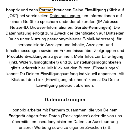
bonprix und zehn
Partner
brauchen Deine Einwilligung (Klick auf
Solar Sonnensegel
Boltze Windspiel mit
„OK”) bei vereinzelten
Datennutzungen
, um Informationen auf
Capizmuscheln
CHF 57,95
einem Gerät zu speichern und/oder abzurufen (IP-Adresse,
CHF 24,95
Nutzer-ID, Browser-Informationen, Geräte-Kennungen). Die
Datennutzung erfolgt zum Zweck der Identifikation auf Drittseiten
(auch unter Nutzung pseudonymisierter E-Mail-Adressen), für
personalisierte Anzeigen und Inhalte, Anzeigen- und
Inhaltsmessungen sowie um Erkenntnisse über Zielgruppen und
Produktentwicklungen zu gewinnen. Mehr Infos zur Einwilligung
(inkl. Widerrufsmöglichkeit) und zu Einstellungsmöglichkeiten
gibt’s jederzeit
hier
. Mit Klick auf den Button „Einstellungen”
kannst Du Deinen Einwilligungsumfang individuell anpassen. Mit
Klick auf den Link „Einwilligung ablehnen” kannst Du Deine
Einwilligung jederzeit ablehnen.
Datennutzungen
bonprix arbeitet mit Partnern zusammen, die von Deinem
Endgerät abgerufene Daten (Trackingdaten) oder die von uns
übermittelten pseudonymisierten Daten zur Aussteuerung
unserer Werbung sowie zu eigenen Zwecken (z.B.