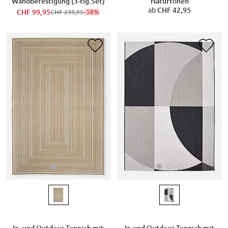
Wandbefestigung (3-tlg.Set)
Naturtönen
ab
CHF 42,95
CHF 99,95
-58%
CHF 239,95
In- und Outdoor Teppich mit
In-und Outdoor Teppich mit