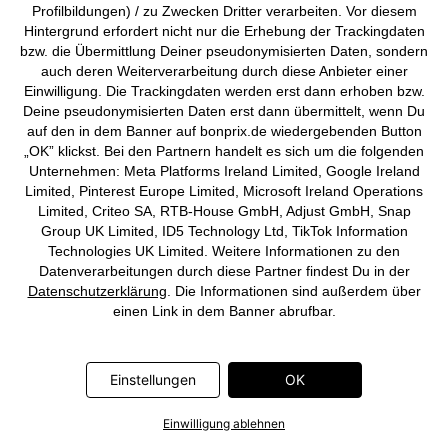
Profilbildungen) / zu Zwecken Dritter verarbeiten. Vor diesem
Hintergrund erfordert nicht nur die Erhebung der Trackingdaten
SEHR BELIEBT
bzw. die Übermittlung Deiner pseudonymisierten Daten, sondern
In- und Outdoor Läufer mit
In- und Outdoor Teppich mit
auch deren Weiterverarbeitung durch diese Anbieter einer
dezenten Streifen
rundem Motiv
Einwilligung. Die Trackingdaten werden erst dann erhoben bzw.
ab
CHF 39,95
ab
CHF 32,95
Deine pseudonymisierten Daten erst dann übermittelt, wenn Du
auf den in dem Banner auf bonprix.de wiedergebenden Button
„OK” klickst. Bei den Partnern handelt es sich um die folgenden
Unternehmen: Meta Platforms Ireland Limited, Google Ireland
Limited, Pinterest Europe Limited, Microsoft Ireland Operations
Limited, Criteo SA, RTB-House GmbH, Adjust GmbH, Snap
Group UK Limited, ID5 Technology Ltd, TikTok Information
Technologies UK Limited. Weitere Informationen zu den
Datenverarbeitungen durch diese Partner findest Du in der
Datenschutzerklärung
. Die Informationen sind außerdem über
einen Link in dem Banner abrufbar.
Einstellungen
OK
Einwilligung ablehnen