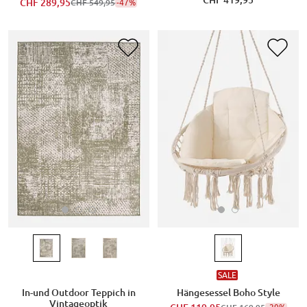
CHF 289,95
-47%
CHF 549,95
SALE
In-und Outdoor Teppich in
Hängesessel Boho Style
Vintageoptik