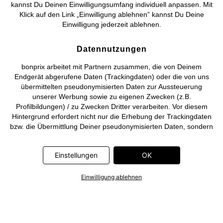
kannst Du Deinen Einwilligungsumfang individuell anpassen. Mit
Klick auf den Link „Einwilligung ablehnen” kannst Du Deine
Deutsch
Français
Einwilligung jederzeit ablehnen.
Datennutzungen
bonprix arbeitet mit Partnern zusammen, die von Deinem
Endgerät abgerufene Daten (Trackingdaten) oder die von uns
übermittelten pseudonymisierten Daten zur Aussteuerung
unserer Werbung sowie zu eigenen Zwecken (z.B.
Profilbildungen) / zu Zwecken Dritter verarbeiten. Vor diesem
Hintergrund erfordert nicht nur die Erhebung der Trackingdaten
bzw. die Übermittlung Deiner pseudonymisierten Daten, sondern
auch deren Weiterverarbeitung durch diese Anbieter einer
Einwilligung. Die Trackingdaten werden erst dann erhoben bzw.
Einstellungen
OK
Deine pseudonymisierten Daten erst dann übermittelt, wenn Du
auf den in dem Banner auf bonprix.de wiedergebenden Button
„OK” klickst. Bei den Partnern handelt es sich um die folgenden
Einwilligung ablehnen
Unternehmen: Meta Platforms Ireland Limited, Google Ireland
Limited, Pinterest Europe Limited, Microsoft Ireland Operations
Limited, Criteo SA, RTB-House GmbH, Adjust GmbH, Snap
Group UK Limited, ID5 Technology Ltd, TikTok Information