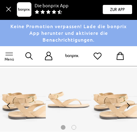
Die bonprix App
Zur App
Keine Promotion verpassen! Lade die bonprix
App herunter und aktiviere die
Benachrichtigungen.
Menü
<
>