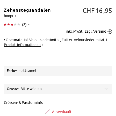
CHF
16
95
Zehenstegsandalen
bonprix
(
2
) >
inkl. MwSt., zzgl.
Versand
Tippen zum
Vergrößern
Obermaterial: Velourslederimitat, Futter: Velourslederimitat, Laufsohle: Synthetik, Innensohle: Lederimitat
Produktinformationen
Farbe:
mattcamel
Grösse:
Bitte wählen...
Grössen- & Passforminfo
Ausverkauft