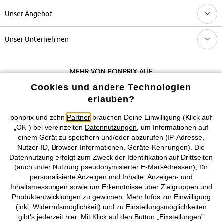
Unser Angebot
Unser Unternehmen
Mehr von bonprix auf
Cookies und andere Technologien
erlauben?
Preisangaben inkl. gesetzl. MwSt. und zzgl.
Service- &
bonprix und zehn
Partner
brauchen Deine Einwilligung (Klick auf
Versandkosten
„OK”) bei vereinzelten
Datennutzungen
, um Informationen auf
einem Gerät zu speichern und/oder abzurufen (IP-Adresse,
AGB
Datenschutz
Cookie-Einstellungen
Impressum
Nutzer-ID, Browser-Informationen, Geräte-Kennungen). Die
Datennutzung erfolgt zum Zweck der Identifikation auf Drittseiten
(auch unter Nutzung pseudonymisierter E-Mail-Adressen), für
Vertrag widerrufen
personalisierte Anzeigen und Inhalte, Anzeigen- und
Inhaltsmessungen sowie um Erkenntnisse über Zielgruppen und
©
2026 bonprix.
Alle Rechte vorbehalten.
Produktentwicklungen zu gewinnen. Mehr Infos zur Einwilligung
(inkl. Widerrufsmöglichkeit) und zu Einstellungsmöglichkeiten
gibt’s jederzeit
hier
. Mit Klick auf den Button „Einstellungen”