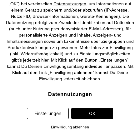
„OK”) bei vereinzelten
Datennutzungen
, um Informationen auf
einem Gerät zu speichern und/oder abzurufen (IP-Adresse,
Nutzer-ID, Browser-Informationen, Geräte-Kennungen). Die
Datennutzung erfolgt zum Zweck der Identifikation auf Drittseiten
Deutsch
Français
(auch unter Nutzung pseudonymisierter E-Mail-Adressen), für
personalisierte Anzeigen und Inhalte, Anzeigen- und
Inhaltsmessungen sowie um Erkenntnisse über Zielgruppen und
Produktentwicklungen zu gewinnen. Mehr Infos zur Einwilligung
(inkl. Widerrufsmöglichkeit) und zu Einstellungsmöglichkeiten
gibt’s jederzeit
hier
. Mit Klick auf den Button „Einstellungen”
kannst Du Deinen Einwilligungsumfang individuell anpassen. Mit
Klick auf den Link „Einwilligung ablehnen” kannst Du Deine
Einwilligung jederzeit ablehnen.
Datennutzungen
bonprix arbeitet mit Partnern zusammen, die von Deinem
Endgerät abgerufene Daten (Trackingdaten) oder die von uns
Einstellungen
OK
übermittelten pseudonymisierten Daten zur Aussteuerung
unserer Werbung sowie zu eigenen Zwecken (z.B.
Einwilligung ablehnen
Profilbildungen) / zu Zwecken Dritter verarbeiten. Vor diesem
Hintergrund erfordert nicht nur die Erhebung der Trackingdaten