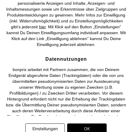
personalisierte Anzeigen und Inhalte, Anzeigen- und
Vertrag widerrufen
Inhaltsmessungen sowie um Erkenntnisse über Zielgruppen und
Produktentwicklungen zu gewinnen. Mehr Infos zur Einwilligung
©
2026 bonprix.
Alle Rechte vorbehalten.
(inkl. Widerrufsmöglichkeit) und zu Einstellungsmöglichkeiten
gibt’s jederzeit
hier
. Mit Klick auf den Button „Einstellungen”
kannst Du Deinen Einwilligungsumfang individuell anpassen. Mit
Klick auf den Link „Einwilligung ablehnen” kannst Du Deine
Einwilligung jederzeit ablehnen.
Deutsch
Français
Datennutzungen
bonprix arbeitet mit Partnern zusammen, die von Deinem
Endgerät abgerufene Daten (Trackingdaten) oder die von uns
übermittelten pseudonymisierten Daten zur Aussteuerung
unserer Werbung sowie zu eigenen Zwecken (z.B.
Profilbildungen) / zu Zwecken Dritter verarbeiten. Vor diesem
Hintergrund erfordert nicht nur die Erhebung der Trackingdaten
bzw. die Übermittlung Deiner pseudonymisierten Daten, sondern
auch deren Weiterverarbeitung durch diese Anbieter einer
Einwilligung. Die Trackingdaten werden erst dann erhoben bzw.
Deine pseudonymisierten Daten erst dann übermittelt, wenn Du
auf den in dem Banner auf bonprix.de wiedergebenden Button
Einstellungen
OK