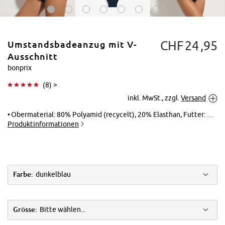
CHF
24
95
Umstandsbadeanzug mit V-
Ausschnitt
bonprix
(
8
) >
Tippen zum
inkl. MwSt., zzgl.
Versand
Vergrößern
Obermaterial: 80% Polyamid (recycelt), 20% Elasthan, Futter: 100% Polyester
Produktinformationen
Farbe:
dunkelblau
Grösse:
Bitte wählen...