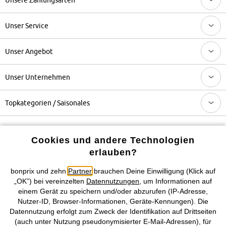
Unser Service
Unser Angebot
Unser Unternehmen
Topkategorien / Saisonales
Mehr von bonprix auf
Cookies und andere Technologien
erlauben?
bonprix und zehn
Partner
brauchen Deine Einwilligung (Klick auf
Preisangaben inkl. gesetzl. MwSt. und zzgl.
Service- &
„OK”) bei vereinzelten
Datennutzungen
, um Informationen auf
Versandkosten
einem Gerät zu speichern und/oder abzurufen (IP-Adresse,
Nutzer-ID, Browser-Informationen, Geräte-Kennungen). Die
Datennutzung erfolgt zum Zweck der Identifikation auf Drittseiten
AGB
Datenschutz
Cookie-Einstellungen
Impressum
(auch unter Nutzung pseudonymisierter E-Mail-Adressen), für