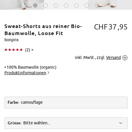
CHF
37
95
Sweat-Shorts aus reiner Bio-
Baumwolle, Loose Fit
bonprix
(
2
) >
Tippen zum
inkl. MwSt., zzgl.
Versand
Vergrößern
100% Baumwolle (organic)
Produktinformationen
Farbe:
camouflage
Grösse:
Bitte wählen...