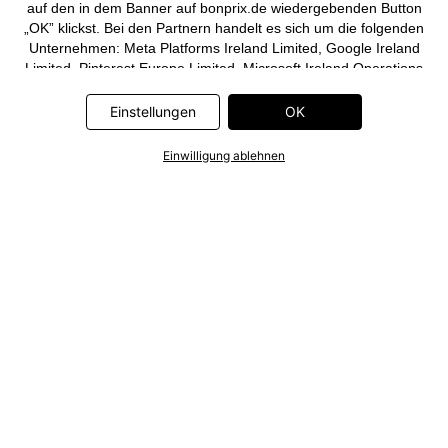
auf den in dem Banner auf bonprix.de wiedergebenden Button
„OK” klickst. Bei den Partnern handelt es sich um die folgenden
Unternehmen: Meta Platforms Ireland Limited, Google Ireland
Limited, Pinterest Europe Limited, Microsoft Ireland Operations
Limited, Criteo SA, RTB-House GmbH, Adjust GmbH, Snap
Group UK Limited, ID5 Technology Ltd, TikTok Information
Einstellungen
OK
Technologies UK Limited. Weitere Informationen zu den
Datenverarbeitungen durch diese Partner findest Du in der
Einwilligung ablehnen
Datenschutzerklärung
. Die Informationen sind außerdem über
einen Link in dem Banner abrufbar.