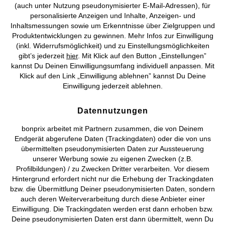
(auch unter Nutzung pseudonymisierter E-Mail-Adressen), für
Preisangaben inkl. gesetzl. MwSt. und zzgl.
Service- &
personalisierte Anzeigen und Inhalte, Anzeigen- und
Versandkosten
Inhaltsmessungen sowie um Erkenntnisse über Zielgruppen und
Produktentwicklungen zu gewinnen. Mehr Infos zur Einwilligung
(inkl. Widerrufsmöglichkeit) und zu Einstellungsmöglichkeiten
AGB
Datenschutz
Cookie-Einstellungen
Impressum
gibt’s jederzeit
hier
. Mit Klick auf den Button „Einstellungen”
kannst Du Deinen Einwilligungsumfang individuell anpassen. Mit
Vertrag widerrufen
Klick auf den Link „Einwilligung ablehnen” kannst Du Deine
Einwilligung jederzeit ablehnen.
©
2026 bonprix.
Alle Rechte vorbehalten.
Datennutzungen
bonprix arbeitet mit Partnern zusammen, die von Deinem
Endgerät abgerufene Daten (Trackingdaten) oder die von uns
Deutsch
Français
übermittelten pseudonymisierten Daten zur Aussteuerung
unserer Werbung sowie zu eigenen Zwecken (z.B.
Profilbildungen) / zu Zwecken Dritter verarbeiten. Vor diesem
Hintergrund erfordert nicht nur die Erhebung der Trackingdaten
bzw. die Übermittlung Deiner pseudonymisierten Daten, sondern
auch deren Weiterverarbeitung durch diese Anbieter einer
Einwilligung. Die Trackingdaten werden erst dann erhoben bzw.
Deine pseudonymisierten Daten erst dann übermittelt, wenn Du