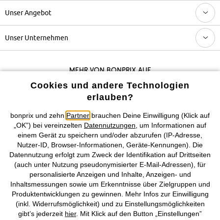
Unser Angebot
Unser Unternehmen
Mehr von bonprix auf
Cookies und andere Technologien
erlauben?
Preisangaben inkl. gesetzl. MwSt. und zzgl.
Service- &
bonprix und zehn
Partner
brauchen Deine Einwilligung (Klick auf
Versandkosten
„OK”) bei vereinzelten
Datennutzungen
, um Informationen auf
einem Gerät zu speichern und/oder abzurufen (IP-Adresse,
AGB
Datenschutz
Cookie-Einstellungen
Impressum
Nutzer-ID, Browser-Informationen, Geräte-Kennungen). Die
Datennutzung erfolgt zum Zweck der Identifikation auf Drittseiten
(auch unter Nutzung pseudonymisierter E-Mail-Adressen), für
Vertrag widerrufen
personalisierte Anzeigen und Inhalte, Anzeigen- und
Inhaltsmessungen sowie um Erkenntnisse über Zielgruppen und
©
2026 bonprix.
Alle Rechte vorbehalten.
Produktentwicklungen zu gewinnen. Mehr Infos zur Einwilligung
(inkl. Widerrufsmöglichkeit) und zu Einstellungsmöglichkeiten
gibt’s jederzeit
hier
. Mit Klick auf den Button „Einstellungen”