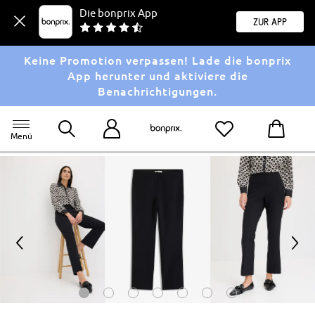
Die bonprix App
Zur App
Keine Promotion verpassen! Lade die bonprix
App herunter und aktiviere die
Benachrichtigungen.
Menü
<
>