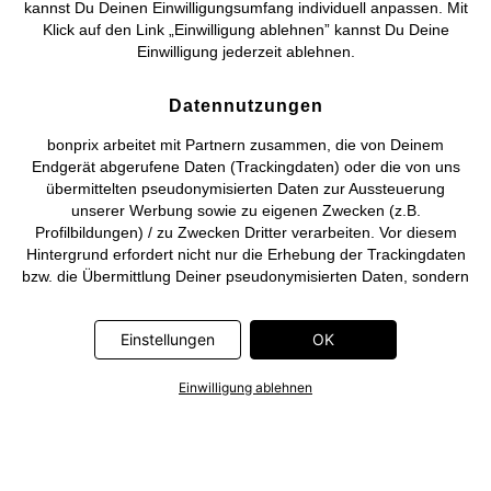
kannst Du Deinen Einwilligungsumfang individuell anpassen. Mit
Klick auf den Link „Einwilligung ablehnen” kannst Du Deine
Deutsch
Français
Einwilligung jederzeit ablehnen.
Datennutzungen
bonprix arbeitet mit Partnern zusammen, die von Deinem
Endgerät abgerufene Daten (Trackingdaten) oder die von uns
übermittelten pseudonymisierten Daten zur Aussteuerung
unserer Werbung sowie zu eigenen Zwecken (z.B.
Profilbildungen) / zu Zwecken Dritter verarbeiten. Vor diesem
Hintergrund erfordert nicht nur die Erhebung der Trackingdaten
bzw. die Übermittlung Deiner pseudonymisierten Daten, sondern
auch deren Weiterverarbeitung durch diese Anbieter einer
Einwilligung. Die Trackingdaten werden erst dann erhoben bzw.
Einstellungen
OK
Deine pseudonymisierten Daten erst dann übermittelt, wenn Du
auf den in dem Banner auf bonprix.de wiedergebenden Button
„OK” klickst. Bei den Partnern handelt es sich um die folgenden
Einwilligung ablehnen
Unternehmen: Meta Platforms Ireland Limited, Google Ireland
Limited, Pinterest Europe Limited, Microsoft Ireland Operations
Limited, Criteo SA, RTB-House GmbH, Adjust GmbH, Snap
Group UK Limited, ID5 Technology Ltd, TikTok Information