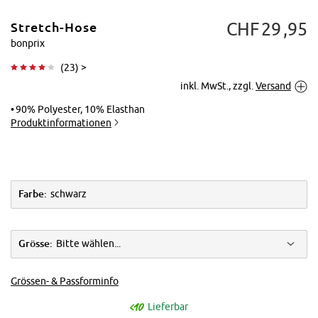
CHF
29
95
Stretch-Hose
bonprix
(
23
) >
inkl. MwSt., zzgl.
Versand
Tippen zum
Vergrößern
90% Polyester, 10% Elasthan
Produktinformationen
Farbe:
schwarz
Grösse:
Bitte wählen...
Grössen- & Passforminfo
Lieferbar