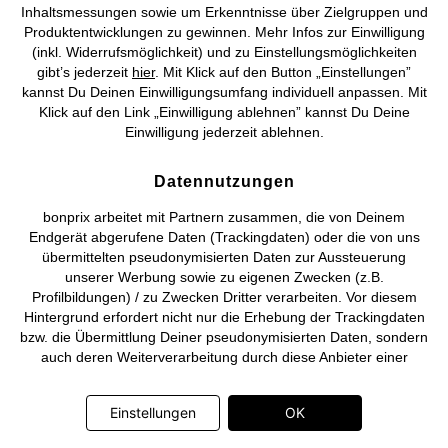
Inhaltsmessungen sowie um Erkenntnisse über Zielgruppen und
Produktentwicklungen zu gewinnen. Mehr Infos zur Einwilligung
©
2026 bonprix.
Alle Rechte vorbehalten.
(inkl. Widerrufsmöglichkeit) und zu Einstellungsmöglichkeiten
gibt’s jederzeit
hier
. Mit Klick auf den Button „Einstellungen”
kannst Du Deinen Einwilligungsumfang individuell anpassen. Mit
Klick auf den Link „Einwilligung ablehnen” kannst Du Deine
Einwilligung jederzeit ablehnen.
Deutsch
Français
Datennutzungen
bonprix arbeitet mit Partnern zusammen, die von Deinem
Endgerät abgerufene Daten (Trackingdaten) oder die von uns
übermittelten pseudonymisierten Daten zur Aussteuerung
unserer Werbung sowie zu eigenen Zwecken (z.B.
Profilbildungen) / zu Zwecken Dritter verarbeiten. Vor diesem
Hintergrund erfordert nicht nur die Erhebung der Trackingdaten
bzw. die Übermittlung Deiner pseudonymisierten Daten, sondern
auch deren Weiterverarbeitung durch diese Anbieter einer
Einwilligung. Die Trackingdaten werden erst dann erhoben bzw.
Deine pseudonymisierten Daten erst dann übermittelt, wenn Du
Einstellungen
OK
auf den in dem Banner auf bonprix.de wiedergebenden Button
„OK” klickst. Bei den Partnern handelt es sich um die folgenden