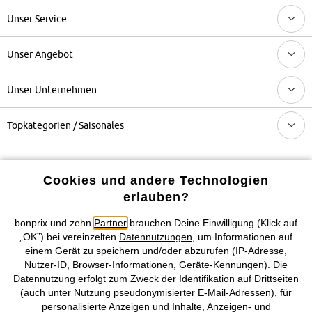
Unser Service
Unser Angebot
Unser Unternehmen
Topkategorien / Saisonales
Mehr von bonprix auf
Cookies und andere Technologien
erlauben?
bonprix und zehn
Partner
brauchen Deine Einwilligung (Klick auf
Preisangaben inkl. gesetzl. MwSt. und zzgl.
Service- &
„OK”) bei vereinzelten
Datennutzungen
, um Informationen auf
Versandkosten
einem Gerät zu speichern und/oder abzurufen (IP-Adresse,
Nutzer-ID, Browser-Informationen, Geräte-Kennungen). Die
AGB
Datenschutz
Cookie-Einstellungen
Impressum
Datennutzung erfolgt zum Zweck der Identifikation auf Drittseiten
(auch unter Nutzung pseudonymisierter E-Mail-Adressen), für
personalisierte Anzeigen und Inhalte, Anzeigen- und
Vertrag widerrufen