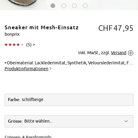
CHF
47
95
Sneaker mit Mesh-Einsatz
bonprix
(
5
) >
inkl. MwSt., zzgl.
Versand
Tippen zum
Vergrößern
Obermaterial: Lacklederimitat, Synthetik, Velourslederimitat, Futter: 100% Polyester, Laufsohle: Synthetik, Innensohle: 100% Polyester
Produktinformationen
Farbe:
schilfbeige
Grösse:
Bitte wählen...
Grössen- & Passforminfo