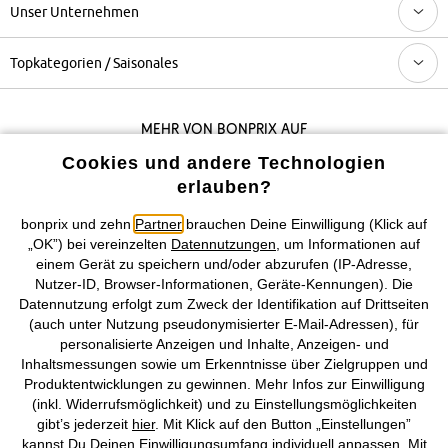
Unser Unternehmen
Topkategorien / Saisonales
Mehr von bonprix auf
Cookies und andere Technologien
erlauben?
Preisangaben inkl. gesetzl. MwSt. und zzgl.
Service- &
bonprix und zehn
Partner
brauchen Deine Einwilligung (Klick auf
Versandkosten
„OK”) bei vereinzelten
Datennutzungen
, um Informationen auf
einem Gerät zu speichern und/oder abzurufen (IP-Adresse,
AGB
Datenschutz
Cookie-Einstellungen
Impressum
Nutzer-ID, Browser-Informationen, Geräte-Kennungen). Die
Datennutzung erfolgt zum Zweck der Identifikation auf Drittseiten
(auch unter Nutzung pseudonymisierter E-Mail-Adressen), für
Vertrag widerrufen
personalisierte Anzeigen und Inhalte, Anzeigen- und
Inhaltsmessungen sowie um Erkenntnisse über Zielgruppen und
©
2026 bonprix.
Alle Rechte vorbehalten.
Produktentwicklungen zu gewinnen. Mehr Infos zur Einwilligung
(inkl. Widerrufsmöglichkeit) und zu Einstellungsmöglichkeiten
gibt’s jederzeit
hier
. Mit Klick auf den Button „Einstellungen”
kannst Du Deinen Einwilligungsumfang individuell anpassen. Mit