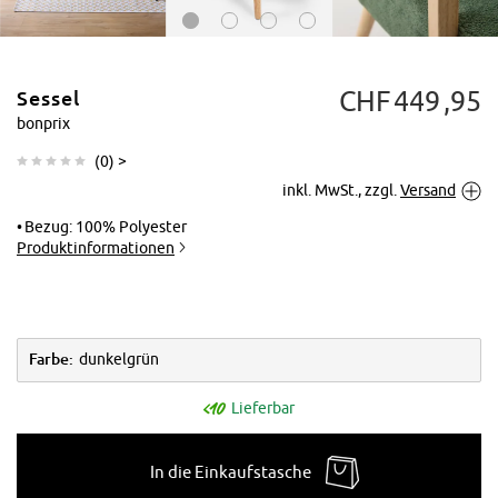
CHF
449
95
Sessel
bonprix
(
0
) >
inkl. MwSt., zzgl.
Versand
Tippen zum
Vergrößern
Bezug: 100% Polyester
Produktinformationen
Farbe:
dunkelgrün
Lieferbar
In die Einkaufstasche