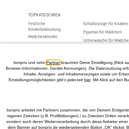
Topkategorien
Festliche
Schlafanzüge für Knaben
Kinderbekleidung
Pyjamas für Mädchen
Mädchenkleider
Unterwäsche für Mädch
Mädchenkleidung
Unterhosen für Knaben
Kleidung für Knaben
Kinderwäsche
Kindermode im SALE
bonprix und zehn
Partner
brauchen Deine Einwilligung (Klick au
Browser-Informationen, Geräte-Kennungen). Die Datennutzung erfolg
Inhalte, Anzeigen- und Inhaltsmessungen sowie um Erkenn
Einstellungsmöglichkeiten gibt’s jederzeit
hier
. Mit Klick auf den B
bonprix arbeitet mit Partnern zusammen, die von Deinem Endgerät
eigenen Zwecken (z.B. Profilbildungen) / zu Zwecken Dritter verar
sondern auch deren Weiterverarbeitung durch diese Anbieter einer
dem Banner auf bonprix.de wiedergebenden Button „OK” klickst. Be