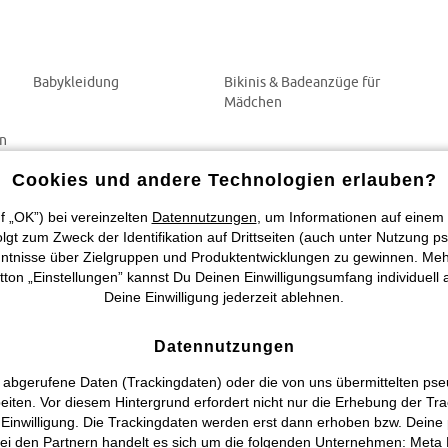
Babykleidung
Bikinis & Badeanzüge für
Mädchen
en
Cookies und andere Technologien erlauben?
f „OK”) bei vereinzelten
Datennutzungen
, um Informationen auf einem 
t zum Zweck der Identifikation auf Drittseiten (auch unter Nutzung ps
tnisse über Zielgruppen und Produktentwicklungen zu gewinnen. Mehr In
utton „Einstellungen” kannst Du Deinen Einwilligungsumfang individuell
Deine Einwilligung jederzeit ablehnen.
Datennutzungen
 abgerufene Daten (Trackingdaten) oder die von uns übermittelten p
beiten. Vor diesem Hintergrund erfordert nicht nur die Erhebung der T
 Einwilligung. Die Trackingdaten werden erst dann erhoben bzw. Deine 
i den Partnern handelt es sich um die folgenden Unternehmen: Meta Pl