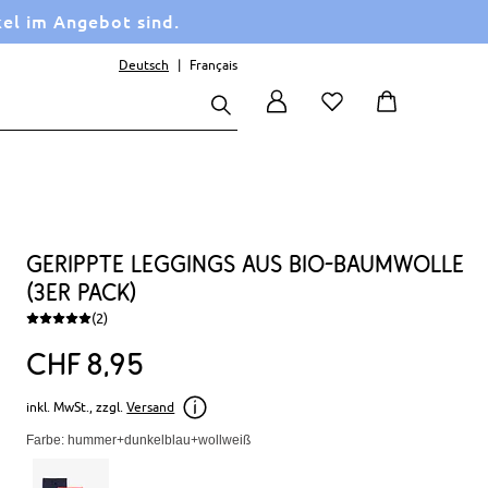
kel im Angebot sind.
Deutsch
Français
Gerippte Leggings aus Bio-Baumwolle
(3er Pack)
(2)
CHF
8
95
inkl. MwSt., zzgl.
Versand
Farbe: hummer+dunkelblau+wollweiß