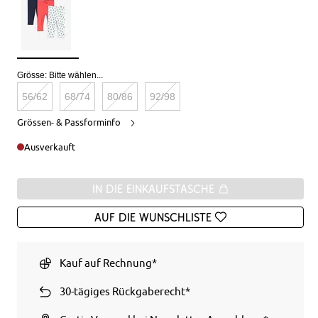
Grösse:
Bitte wählen...
56/62
68/74
80/86
92/98
Grössen- & Passforminfo
Ausverkauft
In die Einkaufstasche
Auf die Wunschliste
Kauf auf Rechnung*
30-tägiges Rückgaberecht*