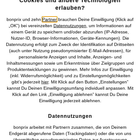
Cookies und andere Technologien
erlauben?
Mehr von bonprix auf
bonprix und zehn
Partner
brauchen Deine Einwilligung (Klick auf
„OK”) bei vereinzelten
Datennutzungen
, um Informationen auf
einem Gerät zu speichern und/oder abzurufen (IP-Adresse,
Preisangaben inkl. gesetzl. MwSt. und zzgl.
Service- &
Nutzer-ID, Browser-Informationen, Geräte-Kennungen). Die
Versandkosten
Datennutzung erfolgt zum Zweck der Identifikation auf Drittseiten
(auch unter Nutzung pseudonymisierter E-Mail-Adressen), für
AGB
Datenschutz
Cookie-Einstellungen
Impressum
personalisierte Anzeigen und Inhalte, Anzeigen- und
Inhaltsmessungen sowie um Erkenntnisse über Zielgruppen und
Produktentwicklungen zu gewinnen. Mehr Infos zur Einwilligung
Vertrag widerrufen
(inkl. Widerrufsmöglichkeit) und zu Einstellungsmöglichkeiten
gibt’s jederzeit
hier
. Mit Klick auf den Button „Einstellungen”
©
2026 bonprix.
Alle Rechte vorbehalten.
kannst Du Deinen Einwilligungsumfang individuell anpassen. Mit
Klick auf den Link „Einwilligung ablehnen” kannst Du Deine
Einwilligung jederzeit ablehnen.
Deutsch
Français
Datennutzungen
bonprix arbeitet mit Partnern zusammen, die von Deinem
Endgerät abgerufene Daten (Trackingdaten) oder die von uns
übermittelten pseudonymisierten Daten zur Aussteuerung