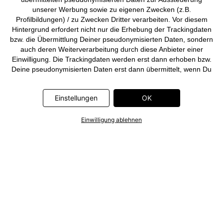
unserer Werbung sowie zu eigenen Zwecken (z.B.
Profilbildungen) / zu Zwecken Dritter verarbeiten. Vor diesem
Hintergrund erfordert nicht nur die Erhebung der Trackingdaten
bzw. die Übermittlung Deiner pseudonymisierten Daten, sondern
auch deren Weiterverarbeitung durch diese Anbieter einer
Einwilligung. Die Trackingdaten werden erst dann erhoben bzw.
Deine pseudonymisierten Daten erst dann übermittelt, wenn Du
auf den in dem Banner auf bonprix.de wiedergebenden Button
„OK” klickst. Bei den Partnern handelt es sich um die folgenden
Einstellungen
OK
Unternehmen: Meta Platforms Ireland Limited, Google Ireland
Limited, Pinterest Europe Limited, Microsoft Ireland Operations
Limited, Criteo SA, RTB-House GmbH, Adjust GmbH, Snap
Einwilligung ablehnen
Group UK Limited, ID5 Technology Ltd, TikTok Information
Technologies UK Limited. Weitere Informationen zu den
Datenverarbeitungen durch diese Partner findest Du in der
Datenschutzerklärung
. Die Informationen sind außerdem über
einen Link in dem Banner abrufbar.