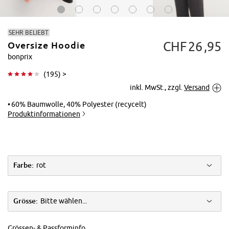
SEHR BELIEBT
CHF
26
95
Oversize Hoodie
bonprix
(
195
) >
inkl. MwSt., zzgl.
Versand
Tippen zum
Vergrößern
60% Baumwolle, 40% Polyester (recycelt)
Produktinformationen
Farbe:
rot
Grösse:
Bitte wählen...
Grössen- & Passforminfo