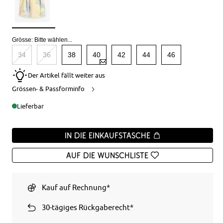
Grösse:
Bitte wählen...
34
36
38
40
42
44
46
Der Artikel fällt weiter aus
Grössen- & Passforminfo
Lieferbar
In die Einkaufstasche
Auf die Wunschliste
Kauf auf Rechnung*
30-tägiges Rückgaberecht*