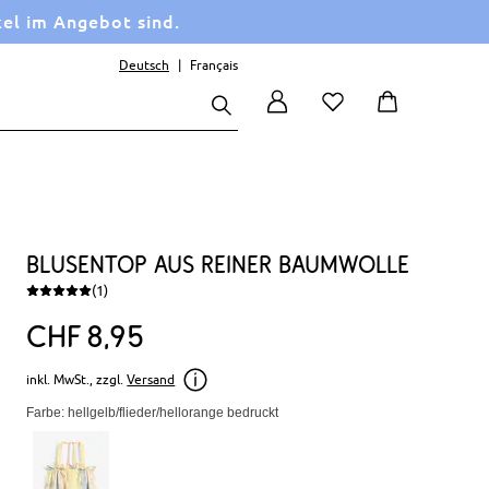
kel im Angebot sind.
Deutsch
Français
Blusentop aus reiner Baumwolle
(1)
CHF
8
95
inkl. MwSt., zzgl.
Versand
Farbe: hellgelb/flieder/hellorange bedruckt