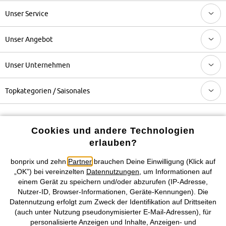
Unser Service
Unser Angebot
Unser Unternehmen
Topkategorien / Saisonales
Mehr von bonprix auf
Cookies und andere Technologien
erlauben?
bonprix und zehn
Partner
brauchen Deine Einwilligung (Klick auf
Preisangaben inkl. gesetzl. MwSt. und zzgl.
Service- &
„OK”) bei vereinzelten
Datennutzungen
, um Informationen auf
Versandkosten
einem Gerät zu speichern und/oder abzurufen (IP-Adresse,
Nutzer-ID, Browser-Informationen, Geräte-Kennungen). Die
AGB
Datenschutz
Cookie-Einstellungen
Impressum
Datennutzung erfolgt zum Zweck der Identifikation auf Drittseiten
(auch unter Nutzung pseudonymisierter E-Mail-Adressen), für
personalisierte Anzeigen und Inhalte, Anzeigen- und
Vertrag widerrufen