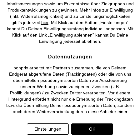
Inhaltsmessungen sowie um Erkenntnisse über Zielgruppen und
Produktentwicklungen zu gewinnen. Mehr Infos zur Einwilligung
©
2026 bonprix.
Alle Rechte vorbehalten.
(inkl. Widerrufsmöglichkeit) und zu Einstellungsmöglichkeiten
gibt’s jederzeit
hier
. Mit Klick auf den Button „Einstellungen”
kannst Du Deinen Einwilligungsumfang individuell anpassen. Mit
Klick auf den Link „Einwilligung ablehnen” kannst Du Deine
Einwilligung jederzeit ablehnen.
Deutsch
Français
Datennutzungen
bonprix arbeitet mit Partnern zusammen, die von Deinem
Endgerät abgerufene Daten (Trackingdaten) oder die von uns
übermittelten pseudonymisierten Daten zur Aussteuerung
unserer Werbung sowie zu eigenen Zwecken (z.B.
Profilbildungen) / zu Zwecken Dritter verarbeiten. Vor diesem
Hintergrund erfordert nicht nur die Erhebung der Trackingdaten
bzw. die Übermittlung Deiner pseudonymisierten Daten, sondern
auch deren Weiterverarbeitung durch diese Anbieter einer
Einwilligung. Die Trackingdaten werden erst dann erhoben bzw.
Deine pseudonymisierten Daten erst dann übermittelt, wenn Du
Einstellungen
OK
auf den in dem Banner auf bonprix.de wiedergebenden Button
„OK” klickst. Bei den Partnern handelt es sich um die folgenden