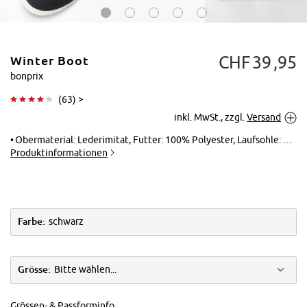
CHF
39
95
Winter Boot
bonprix
(
63
) >
inkl. MwSt., zzgl.
Versand
Tippen zum
Vergrößern
Obermaterial: Lederimitat, Futter: 100% Polyester, Laufsohle: Synthetik, Innensohle: 100% Polyester
Produktinformationen
Farbe:
schwarz
Grösse:
Bitte wählen...
Grössen- & Passforminfo