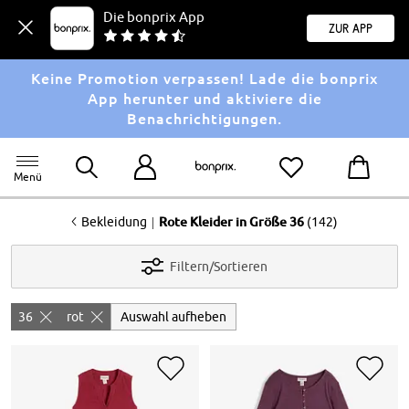
Die bonprix App
Zur App
Keine Promotion verpassen! Lade die bonprix
App herunter und aktiviere die
Benachrichtigungen.
Menü
<
|
Bekleidung
Rote Kleider in Größe 36
(142)
Filtern/Sortieren
36
rot
Auswahl aufheben