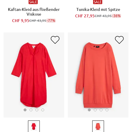
SALE
SALE
Kaftan-Kleid aus fließender
Tunika-Kleid mit Spitze
Viskose
CHF 27,95
-36%
CHF 43,95
CHF 9,95
-77%
CHF 43,95