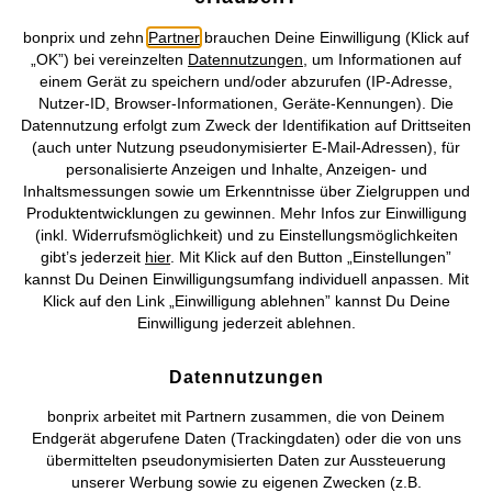
bonprix und zehn
Partner
brauchen Deine Einwilligung (Klick auf
„OK”) bei vereinzelten
Datennutzungen
, um Informationen auf
einem Gerät zu speichern und/oder abzurufen (IP-Adresse,
Midikleid aus leichter Viskose
Shirtkleid aus schwerer reiner
Nutzer-ID, Browser-Informationen, Geräte-Kennungen). Die
Bio-Baumwolle
CHF 31,95
Datennutzung erfolgt zum Zweck der Identifikation auf Drittseiten
CHF 20,95
(auch unter Nutzung pseudonymisierter E-Mail-Adressen), für
personalisierte Anzeigen und Inhalte, Anzeigen- und
Inhaltsmessungen sowie um Erkenntnisse über Zielgruppen und
Produktentwicklungen zu gewinnen. Mehr Infos zur Einwilligung
(inkl. Widerrufsmöglichkeit) und zu Einstellungsmöglichkeiten
gibt’s jederzeit
hier
. Mit Klick auf den Button „Einstellungen”
kannst Du Deinen Einwilligungsumfang individuell anpassen. Mit
Klick auf den Link „Einwilligung ablehnen” kannst Du Deine
Einwilligung jederzeit ablehnen.
Datennutzungen
bonprix arbeitet mit Partnern zusammen, die von Deinem
Endgerät abgerufene Daten (Trackingdaten) oder die von uns
übermittelten pseudonymisierten Daten zur Aussteuerung
unserer Werbung sowie zu eigenen Zwecken (z.B.