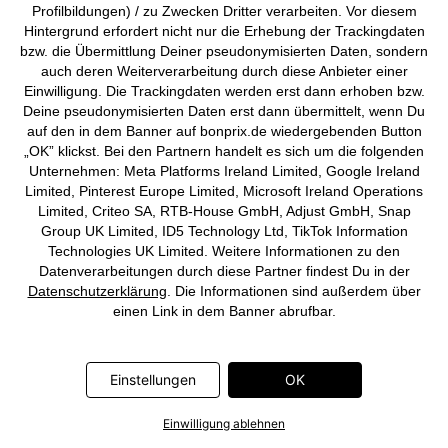
Profilbildungen) / zu Zwecken Dritter verarbeiten. Vor diesem
Hintergrund erfordert nicht nur die Erhebung der Trackingdaten
bzw. die Übermittlung Deiner pseudonymisierten Daten, sondern
SALE
auch deren Weiterverarbeitung durch diese Anbieter einer
Shirtkleid
Leichtes Kaftan-Kleid mit
Einwilligung. Die Trackingdaten werden erst dann erhoben bzw.
Verzierung
CHF 27,95
Deine pseudonymisierten Daten erst dann übermittelt, wenn Du
CHF 29,95
-47%
CHF 56,95
auf den in dem Banner auf bonprix.de wiedergebenden Button
„OK” klickst. Bei den Partnern handelt es sich um die folgenden
Unternehmen: Meta Platforms Ireland Limited, Google Ireland
Limited, Pinterest Europe Limited, Microsoft Ireland Operations
Limited, Criteo SA, RTB-House GmbH, Adjust GmbH, Snap
Group UK Limited, ID5 Technology Ltd, TikTok Information
Technologies UK Limited. Weitere Informationen zu den
Datenverarbeitungen durch diese Partner findest Du in der
Datenschutzerklärung
. Die Informationen sind außerdem über
einen Link in dem Banner abrufbar.
Einstellungen
OK
Einwilligung ablehnen