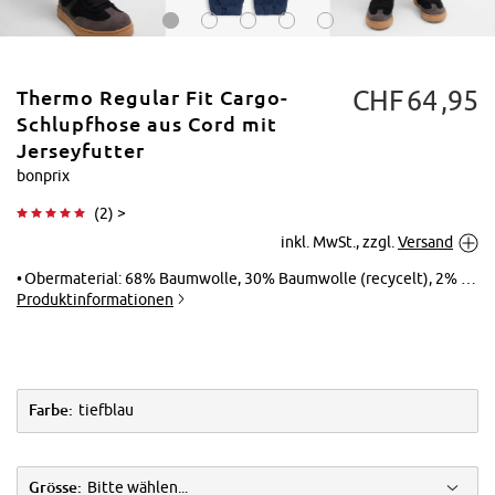
CHF
64
95
Thermo Regular Fit Cargo-
Schlupfhose aus Cord mit
Jerseyfutter
bonprix
Tippen zum
(
2
) >
Vergrößern
inkl. MwSt., zzgl.
Versand
Obermaterial: 68% Baumwolle, 30% Baumwolle (recycelt), 2% Elasthan, Futter: 100% Baumwolle
Produktinformationen
Farbe:
tiefblau
Grösse:
Bitte wählen...