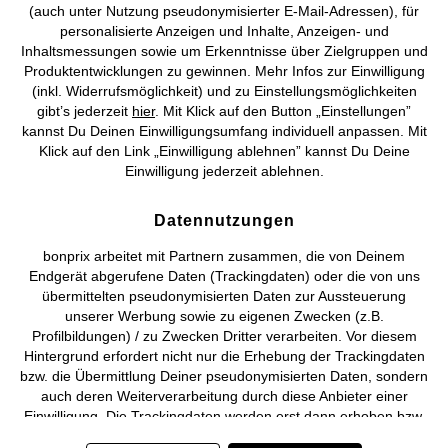
(auch unter Nutzung pseudonymisierter E-Mail-Adressen), für
personalisierte Anzeigen und Inhalte, Anzeigen- und
Vertrag widerrufen
Inhaltsmessungen sowie um Erkenntnisse über Zielgruppen und
Produktentwicklungen zu gewinnen. Mehr Infos zur Einwilligung
©
2026 bonprix.
Alle Rechte vorbehalten.
(inkl. Widerrufsmöglichkeit) und zu Einstellungsmöglichkeiten
gibt’s jederzeit
hier
. Mit Klick auf den Button „Einstellungen”
kannst Du Deinen Einwilligungsumfang individuell anpassen. Mit
Klick auf den Link „Einwilligung ablehnen” kannst Du Deine
Einwilligung jederzeit ablehnen.
Deutsch
Français
Datennutzungen
bonprix arbeitet mit Partnern zusammen, die von Deinem
Endgerät abgerufene Daten (Trackingdaten) oder die von uns
übermittelten pseudonymisierten Daten zur Aussteuerung
unserer Werbung sowie zu eigenen Zwecken (z.B.
Profilbildungen) / zu Zwecken Dritter verarbeiten. Vor diesem
Hintergrund erfordert nicht nur die Erhebung der Trackingdaten
bzw. die Übermittlung Deiner pseudonymisierten Daten, sondern
auch deren Weiterverarbeitung durch diese Anbieter einer
Einwilligung. Die Trackingdaten werden erst dann erhoben bzw.
Deine pseudonymisierten Daten erst dann übermittelt, wenn Du