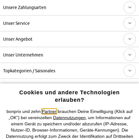
Unsere Zahlungsarten
Unser Service
Unser Angebot
Unser Unternehmen
Topkategorien / Saisonales
Mehr von bonprix auf
Cookies und andere Technologien
erlauben?
bonprix und zehn
Partner
brauchen Deine Einwilligung (Klick auf
Preisangaben inkl. gesetzl. MwSt. und zzgl.
Service- &
„OK”) bei vereinzelten
Datennutzungen
, um Informationen auf
Versandkosten
einem Gerät zu speichern und/oder abzurufen (IP-Adresse,
Nutzer-ID, Browser-Informationen, Geräte-Kennungen). Die
Datennutzung erfolgt zum Zweck der Identifikation auf Drittseiten
AGB
Datenschutz
Cookie-Einstellungen
Impressum