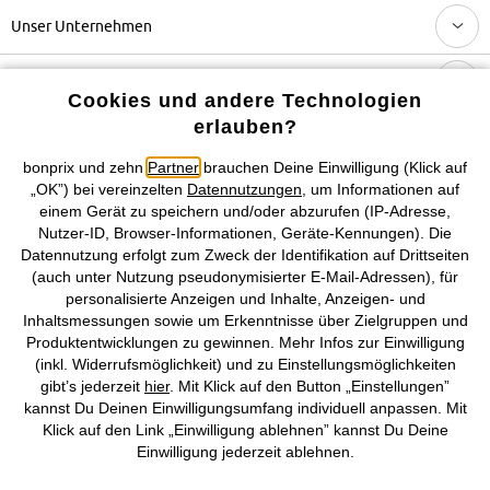
Unser Unternehmen
Topkategorien / Saisonales
Cookies und andere Technologien
erlauben?
Mehr von bonprix auf
bonprix und zehn
Partner
brauchen Deine Einwilligung (Klick auf
„OK”) bei vereinzelten
Datennutzungen
, um Informationen auf
einem Gerät zu speichern und/oder abzurufen (IP-Adresse,
Nutzer-ID, Browser-Informationen, Geräte-Kennungen). Die
Preisangaben inkl. gesetzl. MwSt. und zzgl.
Service- &
Datennutzung erfolgt zum Zweck der Identifikation auf Drittseiten
Versandkosten
(auch unter Nutzung pseudonymisierter E-Mail-Adressen), für
personalisierte Anzeigen und Inhalte, Anzeigen- und
AGB
Datenschutz
Cookie-Einstellungen
Impressum
Inhaltsmessungen sowie um Erkenntnisse über Zielgruppen und
Produktentwicklungen zu gewinnen. Mehr Infos zur Einwilligung
(inkl. Widerrufsmöglichkeit) und zu Einstellungsmöglichkeiten
Vertrag widerrufen
gibt’s jederzeit
hier
. Mit Klick auf den Button „Einstellungen”
kannst Du Deinen Einwilligungsumfang individuell anpassen. Mit
©
2026 bonprix.
Alle Rechte vorbehalten.
Klick auf den Link „Einwilligung ablehnen” kannst Du Deine
Einwilligung jederzeit ablehnen.