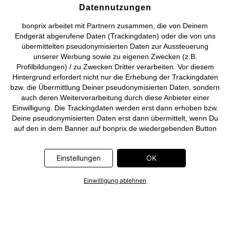
Datennutzungen
Deutsch
Français
bonprix arbeitet mit Partnern zusammen, die von Deinem
Endgerät abgerufene Daten (Trackingdaten) oder die von uns
übermittelten pseudonymisierten Daten zur Aussteuerung
unserer Werbung sowie zu eigenen Zwecken (z.B.
Profilbildungen) / zu Zwecken Dritter verarbeiten. Vor diesem
Hintergrund erfordert nicht nur die Erhebung der Trackingdaten
bzw. die Übermittlung Deiner pseudonymisierten Daten, sondern
auch deren Weiterverarbeitung durch diese Anbieter einer
Einwilligung. Die Trackingdaten werden erst dann erhoben bzw.
Deine pseudonymisierten Daten erst dann übermittelt, wenn Du
auf den in dem Banner auf bonprix.de wiedergebenden Button
„OK” klickst. Bei den Partnern handelt es sich um die folgenden
Unternehmen: Meta Platforms Ireland Limited, Google Ireland
Einstellungen
OK
Limited, Pinterest Europe Limited, Microsoft Ireland Operations
Limited, Criteo SA, RTB-House GmbH, Adjust GmbH, Snap
Group UK Limited, ID5 Technology Ltd, TikTok Information
Einwilligung ablehnen
Technologies UK Limited. Weitere Informationen zu den
Datenverarbeitungen durch diese Partner findest Du in der
Datenschutzerklärung
. Die Informationen sind außerdem über
einen Link in dem Banner abrufbar.