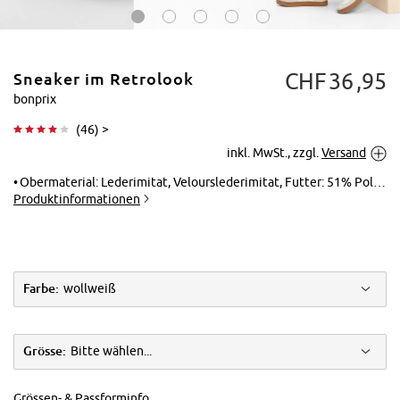
CHF
36
95
Sneaker im Retrolook
bonprix
(
46
) >
inkl. MwSt., zzgl.
Versand
Tippen zum
Vergrößern
Obermaterial: Lederimitat, Velourslederimitat, Futter: 51% Polyester (recycelt), 49% Polyester, Laufsohle: Synthetik, Innensohle: 51% Polyester (recycelt), 49% Polyester
Produktinformationen
Farbe:
wollweiß
Grösse:
Bitte wählen...
Grössen- & Passforminfo