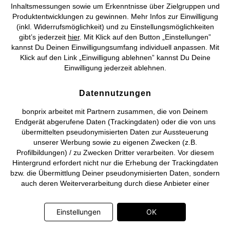
Inhaltsmessungen sowie um Erkenntnisse über Zielgruppen und
Produktentwicklungen zu gewinnen. Mehr Infos zur Einwilligung
©
2026 bonprix.
Alle Rechte vorbehalten.
(inkl. Widerrufsmöglichkeit) und zu Einstellungsmöglichkeiten
gibt’s jederzeit
hier
. Mit Klick auf den Button „Einstellungen”
kannst Du Deinen Einwilligungsumfang individuell anpassen. Mit
Klick auf den Link „Einwilligung ablehnen” kannst Du Deine
Einwilligung jederzeit ablehnen.
Deutsch
Français
Datennutzungen
bonprix arbeitet mit Partnern zusammen, die von Deinem
Endgerät abgerufene Daten (Trackingdaten) oder die von uns
übermittelten pseudonymisierten Daten zur Aussteuerung
unserer Werbung sowie zu eigenen Zwecken (z.B.
Profilbildungen) / zu Zwecken Dritter verarbeiten. Vor diesem
Hintergrund erfordert nicht nur die Erhebung der Trackingdaten
bzw. die Übermittlung Deiner pseudonymisierten Daten, sondern
auch deren Weiterverarbeitung durch diese Anbieter einer
Einwilligung. Die Trackingdaten werden erst dann erhoben bzw.
Deine pseudonymisierten Daten erst dann übermittelt, wenn Du
Einstellungen
OK
auf den in dem Banner auf bonprix.de wiedergebenden Button
„OK” klickst. Bei den Partnern handelt es sich um die folgenden