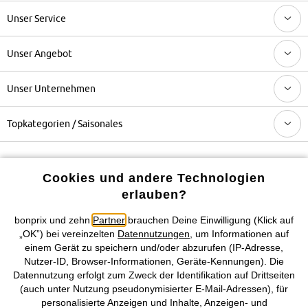
Unser Service
Unser Angebot
Unser Unternehmen
Topkategorien / Saisonales
Mehr von bonprix auf
Cookies und andere Technologien
erlauben?
bonprix und zehn
Partner
brauchen Deine Einwilligung (Klick auf
Preisangaben inkl. gesetzl. MwSt. und zzgl.
Service- &
„OK”) bei vereinzelten
Datennutzungen
, um Informationen auf
Versandkosten
einem Gerät zu speichern und/oder abzurufen (IP-Adresse,
Nutzer-ID, Browser-Informationen, Geräte-Kennungen). Die
AGB
Datenschutz
Cookie-Einstellungen
Impressum
Datennutzung erfolgt zum Zweck der Identifikation auf Drittseiten
(auch unter Nutzung pseudonymisierter E-Mail-Adressen), für
personalisierte Anzeigen und Inhalte, Anzeigen- und
Vertrag widerrufen