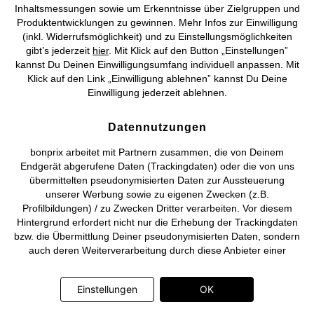
Inhaltsmessungen sowie um Erkenntnisse über Zielgruppen und
Produktentwicklungen zu gewinnen. Mehr Infos zur Einwilligung
©
2026 bonprix.
Alle Rechte vorbehalten.
(inkl. Widerrufsmöglichkeit) und zu Einstellungsmöglichkeiten
gibt’s jederzeit
hier
. Mit Klick auf den Button „Einstellungen”
kannst Du Deinen Einwilligungsumfang individuell anpassen. Mit
Klick auf den Link „Einwilligung ablehnen” kannst Du Deine
Einwilligung jederzeit ablehnen.
Deutsch
Français
Datennutzungen
bonprix arbeitet mit Partnern zusammen, die von Deinem
Endgerät abgerufene Daten (Trackingdaten) oder die von uns
übermittelten pseudonymisierten Daten zur Aussteuerung
unserer Werbung sowie zu eigenen Zwecken (z.B.
Profilbildungen) / zu Zwecken Dritter verarbeiten. Vor diesem
Hintergrund erfordert nicht nur die Erhebung der Trackingdaten
bzw. die Übermittlung Deiner pseudonymisierten Daten, sondern
auch deren Weiterverarbeitung durch diese Anbieter einer
Einwilligung. Die Trackingdaten werden erst dann erhoben bzw.
Deine pseudonymisierten Daten erst dann übermittelt, wenn Du
Einstellungen
OK
auf den in dem Banner auf bonprix.de wiedergebenden Button
„OK” klickst. Bei den Partnern handelt es sich um die folgenden