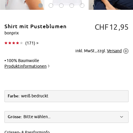
CHF
12
95
Shirt mit Pusteblumen
bonprix
(
171
) >
inkl. MwSt., zzgl.
Versand
Tippen zum
Vergrößern
100% Baumwolle
Produktinformationen
Farbe:
weiß bedruckt
Grösse:
Bitte wählen...
Grössen- & Passforminfo