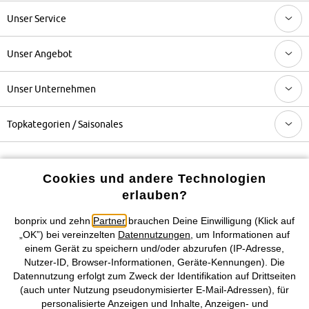
Unser Service
Unser Angebot
Unser Unternehmen
Topkategorien / Saisonales
Mehr von bonprix auf
Cookies und andere Technologien
erlauben?
bonprix und zehn
Partner
brauchen Deine Einwilligung (Klick auf
Preisangaben inkl. gesetzl. MwSt. und zzgl.
Service- &
„OK”) bei vereinzelten
Datennutzungen
, um Informationen auf
Versandkosten
einem Gerät zu speichern und/oder abzurufen (IP-Adresse,
Nutzer-ID, Browser-Informationen, Geräte-Kennungen). Die
AGB
Datenschutz
Cookie-Einstellungen
Impressum
Datennutzung erfolgt zum Zweck der Identifikation auf Drittseiten
(auch unter Nutzung pseudonymisierter E-Mail-Adressen), für
personalisierte Anzeigen und Inhalte, Anzeigen- und
Vertrag widerrufen