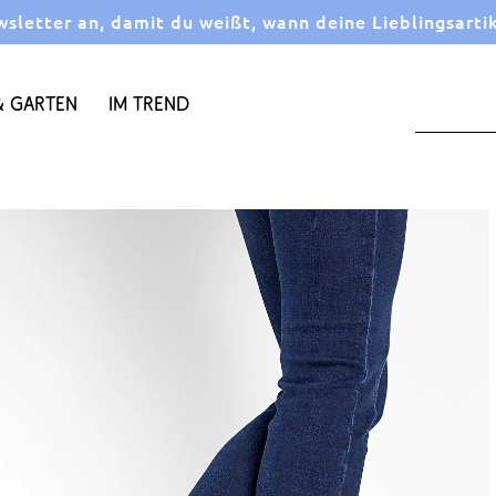
letter an, damit du weißt, wann deine Lieblingsarti
 Garten
Im Trend