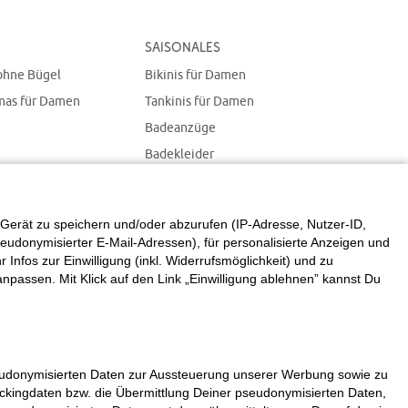
Saisonales
ohne Bügel
Bikinis für Damen
mas für Damen
Tankinis für Damen
Badeanzüge
Badekleider
Bademode in großen
Größen für Damen
Gerät zu speichern und/oder abzurufen (IP-Adresse, Nutzer-ID,
eudonymisierter E-Mail-Adressen), für personalisierte Anzeigen und
fos zur Einwilligung (inkl. Widerrufsmöglichkeit) und zu
 anpassen. Mit Klick auf den Link „Einwilligung ablehnen” kannst Du
seudonymisierten Daten zur Aussteuerung unserer Werbung sowie zu
rackingdaten bzw. die Übermittlung Deiner pseudonymisierten Daten,