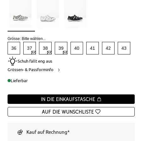
Grösse:
Bitte wählen...
36
37
38
39
40
41
42
43
Schuh fällt eng aus
Grössen- & Passforminfo
Lieferbar
In die Einkaufstasche
Auf die Wunschliste
Kauf auf Rechnung*