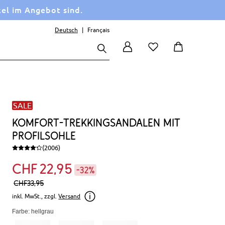
kel im Angebot sind.
Deutsch
Français
SALE
Komfort-Trekkingsandalen mit
Profilsohle
(2006)
CHF
22
95
-32%
CHF
33,
95
inkl. MwSt., zzgl.
Versand
Farbe: hellgrau