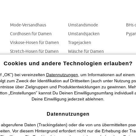
Mode-Versandhaus
Umstandsmode
BHs 
Cordhosen für Damen
Umstandsjacken
Pyja
Viskose-Hosen für Damen
Tragejacken
Stretch-Hosen für Damen
Wäsche für Damen
Jumpsuits
BHs
Cookies und andere Technologien erlauben?
f „OK”) bei vereinzelten
Datennutzungen
, um Informationen auf einem 
t zum Zweck der Identifikation auf Drittseiten (auch unter Nutzung ps
tnisse über Zielgruppen und Produktentwicklungen zu gewinnen. Mehr In
utton „Einstellungen” kannst Du Deinen Einwilligungsumfang individuell
Deine Einwilligung jederzeit ablehnen.
Datennutzungen
 abgerufene Daten (Trackingdaten) oder die von uns übermittelten p
beiten. Vor diesem Hintergrund erfordert nicht nur die Erhebung der T