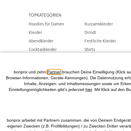
Topkategorien
Hoodies für Damen
Kurzarmkleider
Kleider
Dirndl
Abendkleider
Festliche Kleider
Cocktailkleider
Shirts
Spitzenkleider
SALE für Damen
Sommerkleider
bonprix und zehn
Partner
brauchen Deine Einwilligung (Klick au
Browser-Informationen, Geräte-Kennungen). Die Datennutzung erfolg
Inhalte, Anzeigen- und Inhaltsmessungen sowie um Erkenn
Einstellungsmöglichkeiten gibt’s jederzeit
hier
. Mit Klick auf den B
bonprix arbeitet mit Partnern zusammen, die von Deinem Endgerät
eigenen Zwecken (z.B. Profilbildungen) / zu Zwecken Dritter verar