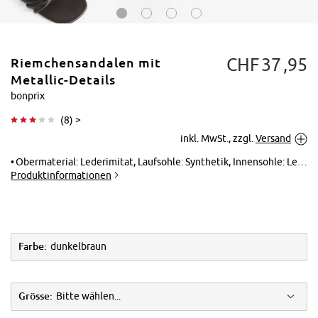
CHF
37
95
Riemchensandalen mit
Metallic-Details
bonprix
(
8
) >
Tippen zum
inkl. MwSt., zzgl.
Versand
Vergrößern
Obermaterial: Lederimitat, Laufsohle: Synthetik, Innensohle: Lederimitat
Produktinformationen
Farbe:
dunkelbraun
Grösse:
Bitte wählen...