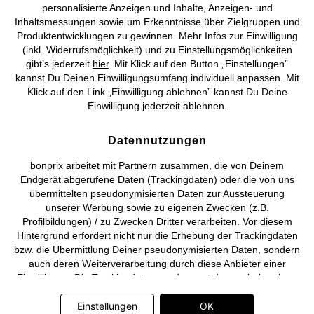
personalisierte Anzeigen und Inhalte, Anzeigen- und
Vertrag widerrufen
Inhaltsmessungen sowie um Erkenntnisse über Zielgruppen und
Produktentwicklungen zu gewinnen. Mehr Infos zur Einwilligung
©
2026 bonprix.
Alle Rechte vorbehalten.
(inkl. Widerrufsmöglichkeit) und zu Einstellungsmöglichkeiten
gibt’s jederzeit
hier
. Mit Klick auf den Button „Einstellungen”
kannst Du Deinen Einwilligungsumfang individuell anpassen. Mit
Klick auf den Link „Einwilligung ablehnen” kannst Du Deine
Einwilligung jederzeit ablehnen.
Deutsch
Français
Datennutzungen
bonprix arbeitet mit Partnern zusammen, die von Deinem
Endgerät abgerufene Daten (Trackingdaten) oder die von uns
übermittelten pseudonymisierten Daten zur Aussteuerung
unserer Werbung sowie zu eigenen Zwecken (z.B.
Profilbildungen) / zu Zwecken Dritter verarbeiten. Vor diesem
Hintergrund erfordert nicht nur die Erhebung der Trackingdaten
bzw. die Übermittlung Deiner pseudonymisierten Daten, sondern
auch deren Weiterverarbeitung durch diese Anbieter einer
Einwilligung. Die Trackingdaten werden erst dann erhoben bzw.
Deine pseudonymisierten Daten erst dann übermittelt, wenn Du
auf den in dem Banner auf bonprix.de wiedergebenden Button
Einstellungen
OK