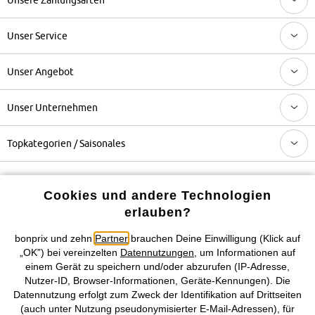
Unser Service
Unser Angebot
Unser Unternehmen
Topkategorien / Saisonales
Mehr von bonprix auf
Cookies und andere Technologien
erlauben?
bonprix und zehn
Partner
brauchen Deine Einwilligung (Klick auf
Preisangaben inkl. gesetzl. MwSt. und zzgl.
Service- &
„OK”) bei vereinzelten
Datennutzungen
, um Informationen auf
Versandkosten
einem Gerät zu speichern und/oder abzurufen (IP-Adresse,
Nutzer-ID, Browser-Informationen, Geräte-Kennungen). Die
Datennutzung erfolgt zum Zweck der Identifikation auf Drittseiten
AGB
Datenschutz
Cookie-Einstellungen
Impressum
(auch unter Nutzung pseudonymisierter E-Mail-Adressen), für