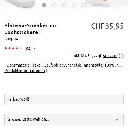
CHF
35
95
Plateau-Sneaker mit
Lochstickerei
bonprix
(
82
) >
Tippen zum
inkl. MwSt., zzgl.
Versand
Vergrößern
Obermaterial: Textil, Laufsohle: Synthetik, Innensohle: 100% Polyester
Produktinformationen
Farbe:
weiß
Grösse:
Bitte wählen...