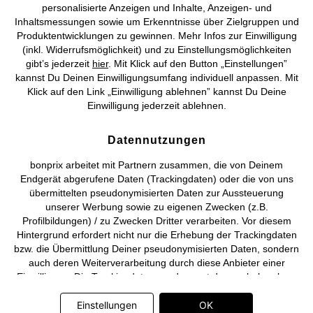
personalisierte Anzeigen und Inhalte, Anzeigen- und
Vertrag widerrufen
Inhaltsmessungen sowie um Erkenntnisse über Zielgruppen und
Produktentwicklungen zu gewinnen. Mehr Infos zur Einwilligung
©
2026 bonprix.
Alle Rechte vorbehalten.
(inkl. Widerrufsmöglichkeit) und zu Einstellungsmöglichkeiten
gibt’s jederzeit
hier
. Mit Klick auf den Button „Einstellungen”
kannst Du Deinen Einwilligungsumfang individuell anpassen. Mit
Klick auf den Link „Einwilligung ablehnen” kannst Du Deine
Einwilligung jederzeit ablehnen.
Deutsch
Français
Datennutzungen
bonprix arbeitet mit Partnern zusammen, die von Deinem
Endgerät abgerufene Daten (Trackingdaten) oder die von uns
übermittelten pseudonymisierten Daten zur Aussteuerung
unserer Werbung sowie zu eigenen Zwecken (z.B.
Profilbildungen) / zu Zwecken Dritter verarbeiten. Vor diesem
Hintergrund erfordert nicht nur die Erhebung der Trackingdaten
bzw. die Übermittlung Deiner pseudonymisierten Daten, sondern
auch deren Weiterverarbeitung durch diese Anbieter einer
Einwilligung. Die Trackingdaten werden erst dann erhoben bzw.
Deine pseudonymisierten Daten erst dann übermittelt, wenn Du
auf den in dem Banner auf bonprix.de wiedergebenden Button
Einstellungen
OK