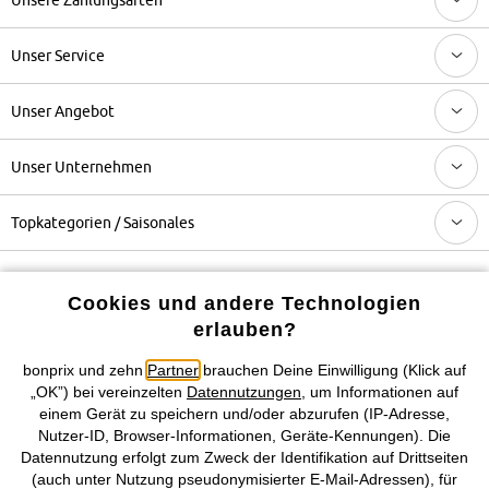
Unser Service
Unser Angebot
Unser Unternehmen
Topkategorien / Saisonales
Mehr von bonprix auf
Cookies und andere Technologien
erlauben?
bonprix und zehn
Partner
brauchen Deine Einwilligung (Klick auf
Preisangaben inkl. gesetzl. MwSt. und zzgl.
Service- &
„OK”) bei vereinzelten
Datennutzungen
, um Informationen auf
Versandkosten
einem Gerät zu speichern und/oder abzurufen (IP-Adresse,
Nutzer-ID, Browser-Informationen, Geräte-Kennungen). Die
Datennutzung erfolgt zum Zweck der Identifikation auf Drittseiten
AGB
Datenschutz
Cookie-Einstellungen
Impressum
(auch unter Nutzung pseudonymisierter E-Mail-Adressen), für