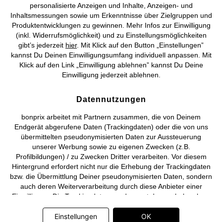
personalisierte Anzeigen und Inhalte, Anzeigen- und
Vertrag widerrufen
Inhaltsmessungen sowie um Erkenntnisse über Zielgruppen und
Produktentwicklungen zu gewinnen. Mehr Infos zur Einwilligung
©
2026 bonprix.
Alle Rechte vorbehalten.
(inkl. Widerrufsmöglichkeit) und zu Einstellungsmöglichkeiten
gibt’s jederzeit
hier
. Mit Klick auf den Button „Einstellungen”
kannst Du Deinen Einwilligungsumfang individuell anpassen. Mit
Klick auf den Link „Einwilligung ablehnen” kannst Du Deine
Einwilligung jederzeit ablehnen.
Deutsch
Français
Datennutzungen
bonprix arbeitet mit Partnern zusammen, die von Deinem
Endgerät abgerufene Daten (Trackingdaten) oder die von uns
übermittelten pseudonymisierten Daten zur Aussteuerung
unserer Werbung sowie zu eigenen Zwecken (z.B.
Profilbildungen) / zu Zwecken Dritter verarbeiten. Vor diesem
Hintergrund erfordert nicht nur die Erhebung der Trackingdaten
bzw. die Übermittlung Deiner pseudonymisierten Daten, sondern
auch deren Weiterverarbeitung durch diese Anbieter einer
Einwilligung. Die Trackingdaten werden erst dann erhoben bzw.
Deine pseudonymisierten Daten erst dann übermittelt, wenn Du
auf den in dem Banner auf bonprix.de wiedergebenden Button
Einstellungen
OK