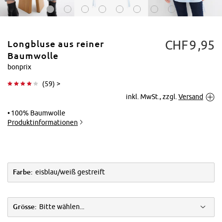
CHF
9
95
Longbluse aus reiner
Baumwolle
bonprix
(
59
) >
Tippen zum
inkl. MwSt., zzgl.
Versand
Vergrößern
100% Baumwolle
Produktinformationen
Farbe:
eisblau/weiß gestreift
Grösse:
Bitte wählen...