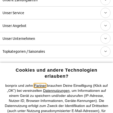
Unser Service
Unser Angebot
Unser Unternehmen
Topkategorien / Saisonales
Mehr von bonprix auf
Cookies und andere Technologien
erlauben?
bonprix und zehn
Partner
brauchen Deine Einwilligung (Klick auf
Preisangaben inkl. gesetzl. MwSt. und zzgl.
Service- &
„OK”) bei vereinzelten
Datennutzungen
, um Informationen auf
Versandkosten
einem Gerät zu speichern und/oder abzurufen (IP-Adresse,
Nutzer-ID, Browser-Informationen, Geräte-Kennungen). Die
Datennutzung erfolgt zum Zweck der Identifikation auf Drittseiten
AGB
Datenschutz
Cookie-Einstellungen
Impressum
(auch unter Nutzung pseudonymisierter E-Mail-Adressen), für