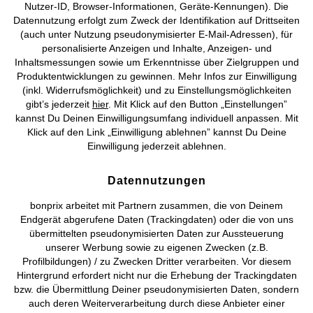
Nutzer-ID, Browser-Informationen, Geräte-Kennungen). Die
Datennutzung erfolgt zum Zweck der Identifikation auf Drittseiten
AGB
Datenschutz
Cookie-Einstellungen
Impressum
(auch unter Nutzung pseudonymisierter E-Mail-Adressen), für
personalisierte Anzeigen und Inhalte, Anzeigen- und
Vertrag widerrufen
Inhaltsmessungen sowie um Erkenntnisse über Zielgruppen und
Produktentwicklungen zu gewinnen. Mehr Infos zur Einwilligung
©
2026 bonprix.
Alle Rechte vorbehalten.
(inkl. Widerrufsmöglichkeit) und zu Einstellungsmöglichkeiten
gibt’s jederzeit
hier
. Mit Klick auf den Button „Einstellungen”
kannst Du Deinen Einwilligungsumfang individuell anpassen. Mit
Klick auf den Link „Einwilligung ablehnen” kannst Du Deine
Einwilligung jederzeit ablehnen.
Deutsch
Français
Datennutzungen
bonprix arbeitet mit Partnern zusammen, die von Deinem
Endgerät abgerufene Daten (Trackingdaten) oder die von uns
übermittelten pseudonymisierten Daten zur Aussteuerung
unserer Werbung sowie zu eigenen Zwecken (z.B.
Profilbildungen) / zu Zwecken Dritter verarbeiten. Vor diesem
Hintergrund erfordert nicht nur die Erhebung der Trackingdaten
bzw. die Übermittlung Deiner pseudonymisierten Daten, sondern
auch deren Weiterverarbeitung durch diese Anbieter einer