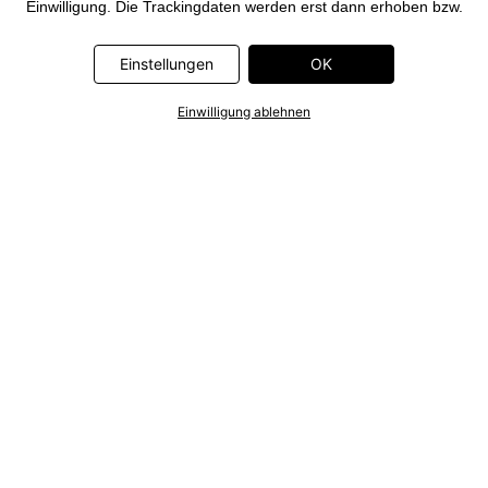
Einwilligung. Die Trackingdaten werden erst dann erhoben bzw.
Deine pseudonymisierten Daten erst dann übermittelt, wenn Du
auf den in dem Banner auf bonprix.de wiedergebenden Button
Einstellungen
OK
„OK” klickst. Bei den Partnern handelt es sich um die folgenden
Unternehmen: Meta Platforms Ireland Limited, Google Ireland
Einwilligung ablehnen
Limited, Pinterest Europe Limited, Microsoft Ireland Operations
Limited, Criteo SA, RTB-House GmbH, Adjust GmbH, Snap
Group UK Limited, ID5 Technology Ltd, TikTok Information
Technologies UK Limited. Weitere Informationen zu den
Datenverarbeitungen durch diese Partner findest Du in der
Datenschutzerklärung
. Die Informationen sind außerdem über
einen Link in dem Banner abrufbar.