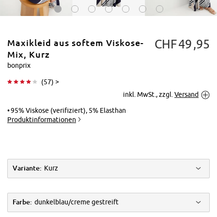
CHF
49
95
Maxikleid aus softem Viskose-
Mix, Kurz
bonprix
(
57
) >
Tippen zum
inkl. MwSt., zzgl.
Versand
Vergrößern
95% Viskose (verifiziert), 5% Elasthan
Produktinformationen
Variante:
Kurz
Farbe:
dunkelblau/creme gestreift