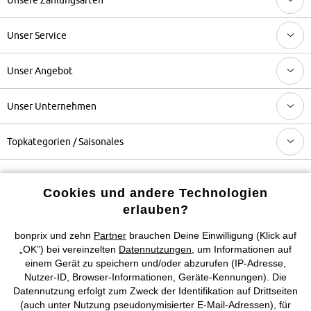
Unser Service
Unser Angebot
Unser Unternehmen
Topkategorien / Saisonales
Mehr von bonprix auf
Cookies und andere Technologien
erlauben?
bonprix und zehn
Partner
brauchen Deine Einwilligung (Klick auf
Preisangaben inkl. gesetzl. MwSt. und zzgl.
Service- &
„OK”) bei vereinzelten
Datennutzungen
, um Informationen auf
Versandkosten
einem Gerät zu speichern und/oder abzurufen (IP-Adresse,
Nutzer-ID, Browser-Informationen, Geräte-Kennungen). Die
Datennutzung erfolgt zum Zweck der Identifikation auf Drittseiten
AGB
Datenschutz
Cookie-Einstellungen
Impressum
(auch unter Nutzung pseudonymisierter E-Mail-Adressen), für