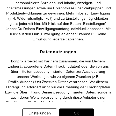
personalisierte Anzeigen und Inhalte, Anzeigen- und
Vertrag widerrufen
Inhaltsmessungen sowie um Erkenntnisse über Zielgruppen und
Produktentwicklungen zu gewinnen. Mehr Infos zur Einwilligung
©
2026 bonprix.
Alle Rechte vorbehalten.
(inkl. Widerrufsmöglichkeit) und zu Einstellungsmöglichkeiten
gibt’s jederzeit
hier
. Mit Klick auf den Button „Einstellungen”
kannst Du Deinen Einwilligungsumfang individuell anpassen. Mit
Klick auf den Link „Einwilligung ablehnen” kannst Du Deine
Einwilligung jederzeit ablehnen.
Deutsch
Français
Datennutzungen
bonprix arbeitet mit Partnern zusammen, die von Deinem
Endgerät abgerufene Daten (Trackingdaten) oder die von uns
übermittelten pseudonymisierten Daten zur Aussteuerung
unserer Werbung sowie zu eigenen Zwecken (z.B.
Profilbildungen) / zu Zwecken Dritter verarbeiten. Vor diesem
Hintergrund erfordert nicht nur die Erhebung der Trackingdaten
bzw. die Übermittlung Deiner pseudonymisierten Daten, sondern
auch deren Weiterverarbeitung durch diese Anbieter einer
Einwilligung. Die Trackingdaten werden erst dann erhoben bzw.
Deine pseudonymisierten Daten erst dann übermittelt, wenn Du
auf den in dem Banner auf bonprix.de wiedergebenden Button
Einstellungen
OK