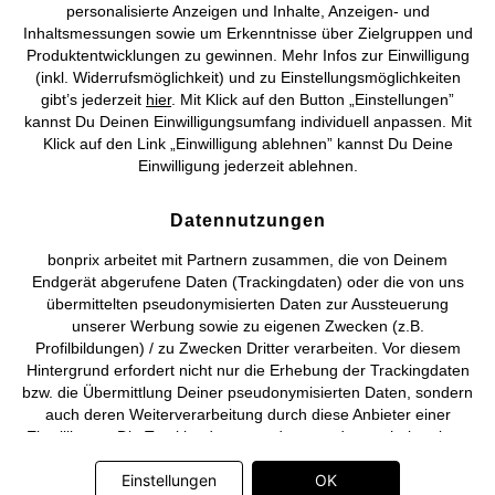
personalisierte Anzeigen und Inhalte, Anzeigen- und
Vertrag widerrufen
Inhaltsmessungen sowie um Erkenntnisse über Zielgruppen und
Produktentwicklungen zu gewinnen. Mehr Infos zur Einwilligung
©
2026 bonprix.
Alle Rechte vorbehalten.
(inkl. Widerrufsmöglichkeit) und zu Einstellungsmöglichkeiten
gibt’s jederzeit
hier
. Mit Klick auf den Button „Einstellungen”
kannst Du Deinen Einwilligungsumfang individuell anpassen. Mit
Klick auf den Link „Einwilligung ablehnen” kannst Du Deine
Einwilligung jederzeit ablehnen.
Deutsch
Français
Datennutzungen
bonprix arbeitet mit Partnern zusammen, die von Deinem
Endgerät abgerufene Daten (Trackingdaten) oder die von uns
übermittelten pseudonymisierten Daten zur Aussteuerung
unserer Werbung sowie zu eigenen Zwecken (z.B.
Profilbildungen) / zu Zwecken Dritter verarbeiten. Vor diesem
Hintergrund erfordert nicht nur die Erhebung der Trackingdaten
bzw. die Übermittlung Deiner pseudonymisierten Daten, sondern
auch deren Weiterverarbeitung durch diese Anbieter einer
Einwilligung. Die Trackingdaten werden erst dann erhoben bzw.
Deine pseudonymisierten Daten erst dann übermittelt, wenn Du
Einstellungen
OK
auf den in dem Banner auf bonprix.de wiedergebenden Button