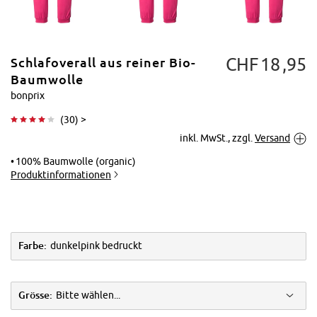
CHF
18
95
Schlafoverall aus reiner Bio-
Baumwolle
bonprix
(
30
) >
Tippen zum
inkl. MwSt., zzgl.
Versand
Vergrößern
100% Baumwolle (organic)
Produktinformationen
Farbe:
dunkelpink bedruckt
Grösse:
Bitte wählen...