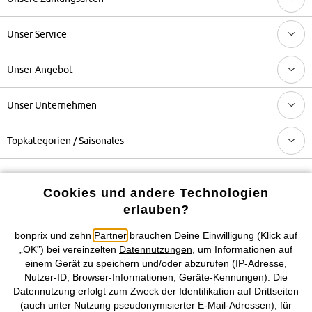
Unser Service
Unser Angebot
Unser Unternehmen
Topkategorien / Saisonales
Mehr von bonprix auf
Cookies und andere Technologien
erlauben?
bonprix und zehn
Partner
brauchen Deine Einwilligung (Klick auf
Preisangaben inkl. gesetzl. MwSt. und zzgl.
Service- &
„OK”) bei vereinzelten
Datennutzungen
, um Informationen auf
Versandkosten
einem Gerät zu speichern und/oder abzurufen (IP-Adresse,
Nutzer-ID, Browser-Informationen, Geräte-Kennungen). Die
Datennutzung erfolgt zum Zweck der Identifikation auf Drittseiten
AGB
Datenschutz
Cookie-Einstellungen
Impressum
(auch unter Nutzung pseudonymisierter E-Mail-Adressen), für