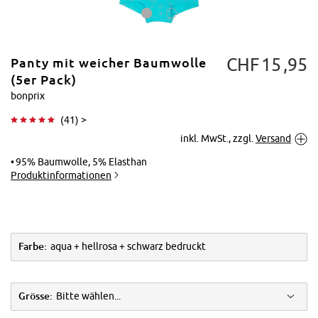
CHF
15
95
Panty mit weicher Baumwolle
(5er Pack)
bonprix
(
41
) >
Tippen zum
inkl. MwSt., zzgl.
Versand
Vergrößern
95% Baumwolle, 5% Elasthan
Produktinformationen
Farbe:
aqua + hellrosa + schwarz bedruckt
Grösse:
Bitte wählen...