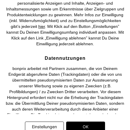
personalisierte Anzeigen und Inhalte, Anzeigen- und
Vertrag widerrufen
Inhaltsmessungen sowie um Erkenntnisse über Zielgruppen und
Produktentwicklungen zu gewinnen. Mehr Infos zur Einwilligung
©
2026 bonprix.
Alle Rechte vorbehalten.
(inkl. Widerrufsmöglichkeit) und zu Einstellungsmöglichkeiten
gibt’s jederzeit
hier
. Mit Klick auf den Button „Einstellungen”
kannst Du Deinen Einwilligungsumfang individuell anpassen. Mit
Klick auf den Link „Einwilligung ablehnen” kannst Du Deine
Einwilligung jederzeit ablehnen.
Deutsch
Français
Datennutzungen
bonprix arbeitet mit Partnern zusammen, die von Deinem
Endgerät abgerufene Daten (Trackingdaten) oder die von uns
übermittelten pseudonymisierten Daten zur Aussteuerung
unserer Werbung sowie zu eigenen Zwecken (z.B.
Profilbildungen) / zu Zwecken Dritter verarbeiten. Vor diesem
Hintergrund erfordert nicht nur die Erhebung der Trackingdaten
bzw. die Übermittlung Deiner pseudonymisierten Daten, sondern
auch deren Weiterverarbeitung durch diese Anbieter einer
Einwilligung. Die Trackingdaten werden erst dann erhoben bzw.
Deine pseudonymisierten Daten erst dann übermittelt, wenn Du
auf den in dem Banner auf bonprix.de wiedergebenden Button
Einstellungen
OK