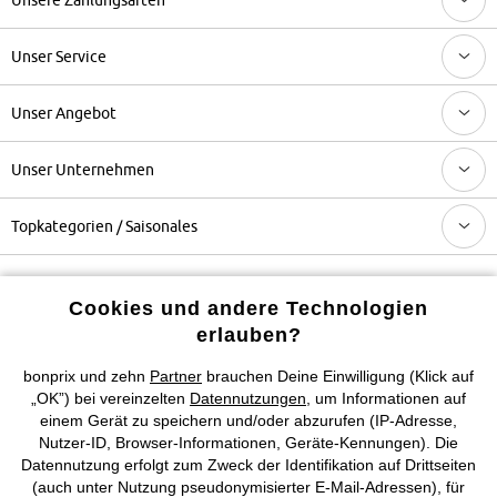
Unser Service
Unser Angebot
Unser Unternehmen
Topkategorien / Saisonales
Mehr von bonprix auf
Cookies und andere Technologien
erlauben?
bonprix und zehn
Partner
brauchen Deine Einwilligung (Klick auf
Preisangaben inkl. gesetzl. MwSt. und zzgl.
Service- &
„OK”) bei vereinzelten
Datennutzungen
, um Informationen auf
Versandkosten
einem Gerät zu speichern und/oder abzurufen (IP-Adresse,
Nutzer-ID, Browser-Informationen, Geräte-Kennungen). Die
Datennutzung erfolgt zum Zweck der Identifikation auf Drittseiten
AGB
Datenschutz
Cookie-Einstellungen
Impressum
(auch unter Nutzung pseudonymisierter E-Mail-Adressen), für