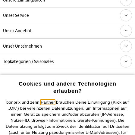
Unser Service
Unser Angebot
Unser Unternehmen
Topkategorien / Saisonales
Mehr von bonprix auf
Cookies und andere Technologien
erlauben?
bonprix und zehn
Partner
brauchen Deine Einwilligung (Klick auf
Preisangaben inkl. gesetzl. MwSt. und zzgl.
Service- &
„OK”) bei vereinzelten
Datennutzungen
, um Informationen auf
Versandkosten
einem Gerät zu speichern und/oder abzurufen (IP-Adresse,
Nutzer-ID, Browser-Informationen, Geräte-Kennungen). Die
Datennutzung erfolgt zum Zweck der Identifikation auf Drittseiten
AGB
Datenschutz
Cookie-Einstellungen
Impressum
(auch unter Nutzung pseudonymisierter E-Mail-Adressen), für