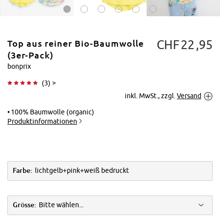
CHF
22
95
Top aus reiner Bio-Baumwolle
(3er-Pack)
bonprix
(
3
) >
Tippen zum
inkl. MwSt., zzgl.
Versand
Vergrößern
100% Baumwolle (organic)
Produktinformationen
Farbe:
lichtgelb+pink+weiß bedruckt
Grösse:
Bitte wählen...