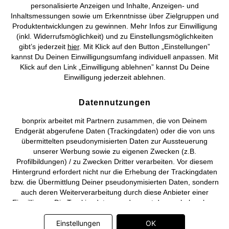
personalisierte Anzeigen und Inhalte, Anzeigen- und
Vertrag widerrufen
Inhaltsmessungen sowie um Erkenntnisse über Zielgruppen und
Produktentwicklungen zu gewinnen. Mehr Infos zur Einwilligung
©
2026 bonprix.
Alle Rechte vorbehalten.
(inkl. Widerrufsmöglichkeit) und zu Einstellungsmöglichkeiten
gibt’s jederzeit
hier
. Mit Klick auf den Button „Einstellungen”
kannst Du Deinen Einwilligungsumfang individuell anpassen. Mit
Klick auf den Link „Einwilligung ablehnen” kannst Du Deine
Einwilligung jederzeit ablehnen.
Deutsch
Français
Datennutzungen
bonprix arbeitet mit Partnern zusammen, die von Deinem
Endgerät abgerufene Daten (Trackingdaten) oder die von uns
übermittelten pseudonymisierten Daten zur Aussteuerung
unserer Werbung sowie zu eigenen Zwecken (z.B.
Profilbildungen) / zu Zwecken Dritter verarbeiten. Vor diesem
Hintergrund erfordert nicht nur die Erhebung der Trackingdaten
bzw. die Übermittlung Deiner pseudonymisierten Daten, sondern
auch deren Weiterverarbeitung durch diese Anbieter einer
Einwilligung. Die Trackingdaten werden erst dann erhoben bzw.
Deine pseudonymisierten Daten erst dann übermittelt, wenn Du
auf den in dem Banner auf bonprix.de wiedergebenden Button
Einstellungen
OK