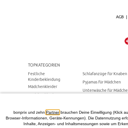
AGB
Topkategorien
Festliche
Schlafanzüge für Knaben
Kinderbekleidung
Pyjamas für Mädchen
Mädchenkleider
Unterwäsche für Mädch
Mädchenkleidung
Unterhosen für Knaben
Kleidung für Knaben
Kinderwäsche
Kindermode im SALE
bonprix und zehn
Partner
brauchen Deine Einwilligung (Klick au
Browser-Informationen, Geräte-Kennungen). Die Datennutzung erfolg
Inhalte, Anzeigen- und Inhaltsmessungen sowie um Erkenn