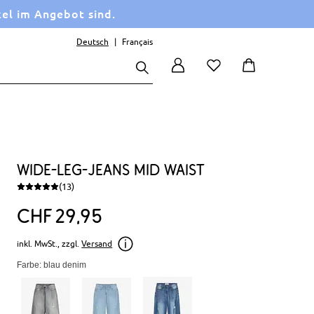
kel im Angebot sind.
Deutsch
Français
Wide-Leg-Jeans Mid Waist
(13)
CHF
29
95
inkl. MwSt., zzgl.
Versand
Farbe: blau denim