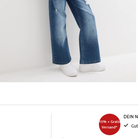
Dein 
10% + Gratis
Gut
Versand*