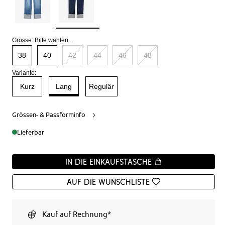
Grösse:
Bitte wählen...
38
40
42
44
46
48
Variante:
Kurz
Lang
Regulär
Grössen- & Passforminfo
Lieferbar
In die Einkaufstasche
Auf die Wunschliste
Kauf auf Rechnung*