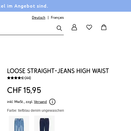
kel im Angebot sind.
Deutsch
Français
Loose Straight-Jeans High Waist
(44)
CHF
15
95
inkl. MwSt., zzgl.
Versand
Farbe: tiefblau denim ungewaschen