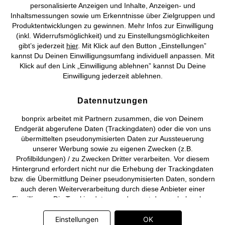
personalisierte Anzeigen und Inhalte, Anzeigen- und
Vertrag widerrufen
Inhaltsmessungen sowie um Erkenntnisse über Zielgruppen und
Produktentwicklungen zu gewinnen. Mehr Infos zur Einwilligung
©
2026 bonprix.
Alle Rechte vorbehalten.
(inkl. Widerrufsmöglichkeit) und zu Einstellungsmöglichkeiten
gibt’s jederzeit
hier
. Mit Klick auf den Button „Einstellungen”
kannst Du Deinen Einwilligungsumfang individuell anpassen. Mit
Klick auf den Link „Einwilligung ablehnen” kannst Du Deine
Einwilligung jederzeit ablehnen.
Deutsch
Français
Datennutzungen
bonprix arbeitet mit Partnern zusammen, die von Deinem
Endgerät abgerufene Daten (Trackingdaten) oder die von uns
übermittelten pseudonymisierten Daten zur Aussteuerung
unserer Werbung sowie zu eigenen Zwecken (z.B.
Profilbildungen) / zu Zwecken Dritter verarbeiten. Vor diesem
Hintergrund erfordert nicht nur die Erhebung der Trackingdaten
bzw. die Übermittlung Deiner pseudonymisierten Daten, sondern
auch deren Weiterverarbeitung durch diese Anbieter einer
Einwilligung. Die Trackingdaten werden erst dann erhoben bzw.
Deine pseudonymisierten Daten erst dann übermittelt, wenn Du
auf den in dem Banner auf bonprix.de wiedergebenden Button
Einstellungen
OK