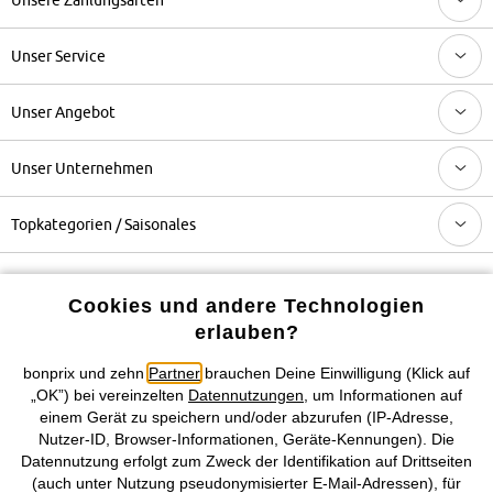
Unser Service
Unser Angebot
Unser Unternehmen
Topkategorien / Saisonales
Mehr von bonprix auf
Cookies und andere Technologien
erlauben?
bonprix und zehn
Partner
brauchen Deine Einwilligung (Klick auf
Preisangaben inkl. gesetzl. MwSt. und zzgl.
Service- &
„OK”) bei vereinzelten
Datennutzungen
, um Informationen auf
Versandkosten
einem Gerät zu speichern und/oder abzurufen (IP-Adresse,
Nutzer-ID, Browser-Informationen, Geräte-Kennungen). Die
Datennutzung erfolgt zum Zweck der Identifikation auf Drittseiten
AGB
Datenschutz
Cookie-Einstellungen
Impressum
(auch unter Nutzung pseudonymisierter E-Mail-Adressen), für