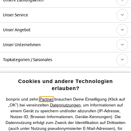
Unser Service
Unser Angebot
Unser Unternehmen
Topkategorien / Saisonales
Mehr von bonprix auf
Cookies und andere Technologien
erlauben?
bonprix und zehn
Partner
brauchen Deine Einwilligung (Klick auf
Preisangaben inkl. gesetzl. MwSt. und zzgl.
Service- &
„OK”) bei vereinzelten
Datennutzungen
, um Informationen auf
Versandkosten
einem Gerät zu speichern und/oder abzurufen (IP-Adresse,
Nutzer-ID, Browser-Informationen, Geräte-Kennungen). Die
Datennutzung erfolgt zum Zweck der Identifikation auf Drittseiten
AGB
Datenschutz
Cookie-Einstellungen
Impressum
(auch unter Nutzung pseudonymisierter E-Mail-Adressen), für