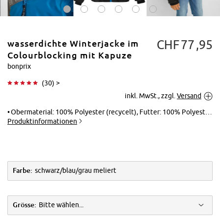
CHF
77
95
wasserdichte Winterjacke im
Colourblocking mit Kapuze
bonprix
(
30
) >
Tippen zum
inkl. MwSt., zzgl.
Versand
Vergrößern
Obermaterial: 100% Polyester (recycelt), Futter: 100% Polyester, Wattierung: 100% Polyester (recycelt)
Produktinformationen
Farbe:
schwarz/blau/grau meliert
Grösse:
Bitte wählen...