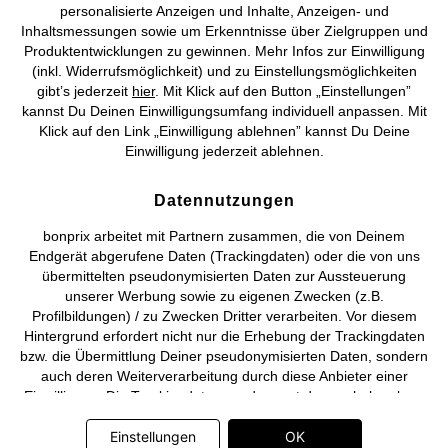
personalisierte Anzeigen und Inhalte, Anzeigen- und
Vertrag widerrufen
Inhaltsmessungen sowie um Erkenntnisse über Zielgruppen und
Produktentwicklungen zu gewinnen. Mehr Infos zur Einwilligung
©
2026 bonprix.
Alle Rechte vorbehalten.
(inkl. Widerrufsmöglichkeit) und zu Einstellungsmöglichkeiten
gibt’s jederzeit
hier
. Mit Klick auf den Button „Einstellungen”
kannst Du Deinen Einwilligungsumfang individuell anpassen. Mit
Klick auf den Link „Einwilligung ablehnen” kannst Du Deine
Einwilligung jederzeit ablehnen.
Deutsch
Français
Datennutzungen
bonprix arbeitet mit Partnern zusammen, die von Deinem
Endgerät abgerufene Daten (Trackingdaten) oder die von uns
übermittelten pseudonymisierten Daten zur Aussteuerung
unserer Werbung sowie zu eigenen Zwecken (z.B.
Profilbildungen) / zu Zwecken Dritter verarbeiten. Vor diesem
Hintergrund erfordert nicht nur die Erhebung der Trackingdaten
bzw. die Übermittlung Deiner pseudonymisierten Daten, sondern
auch deren Weiterverarbeitung durch diese Anbieter einer
Einwilligung. Die Trackingdaten werden erst dann erhoben bzw.
Deine pseudonymisierten Daten erst dann übermittelt, wenn Du
auf den in dem Banner auf bonprix.de wiedergebenden Button
Einstellungen
OK