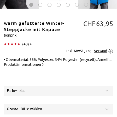
CHF
63
95
warm gefütterte Winter-
Steppjacke mit Kapuze
bonprix
(
40
) >
Tippen zum
inkl. MwSt., zzgl.
Versand
Vergrößern
Obermaterial: 66% Polyester, 34% Polyester (recycelt), Ärmelfutter: 100% Polyester, Innenfutter: 100% Polyester, Kapuzenfutter: 100% Polyester, Wattierung: 100% Polyester
Produktinformationen
Farbe:
blau
Grösse:
Bitte wählen...