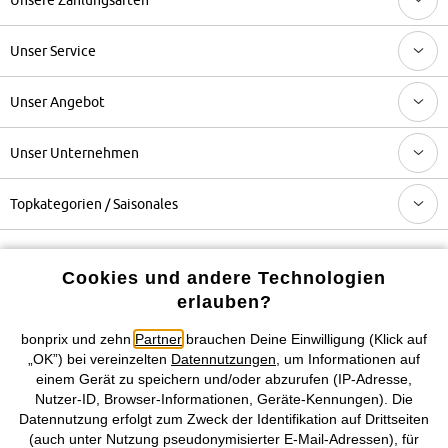
Unser Service
Unser Angebot
Unser Unternehmen
Topkategorien / Saisonales
Mehr von bonprix auf
Cookies und andere Technologien
erlauben?
bonprix und zehn
Partner
brauchen Deine Einwilligung (Klick auf
Preisangaben inkl. gesetzl. MwSt. und zzgl.
Service- &
„OK”) bei vereinzelten
Datennutzungen
, um Informationen auf
Versandkosten
einem Gerät zu speichern und/oder abzurufen (IP-Adresse,
Nutzer-ID, Browser-Informationen, Geräte-Kennungen). Die
Datennutzung erfolgt zum Zweck der Identifikation auf Drittseiten
AGB
Datenschutz
Cookie-Einstellungen
Impressum
(auch unter Nutzung pseudonymisierter E-Mail-Adressen), für