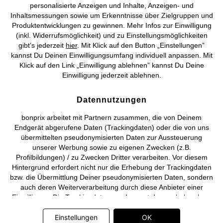
personalisierte Anzeigen und Inhalte, Anzeigen- und
Vertrag widerrufen
Inhaltsmessungen sowie um Erkenntnisse über Zielgruppen und
Produktentwicklungen zu gewinnen. Mehr Infos zur Einwilligung
©
2026 bonprix.
Alle Rechte vorbehalten.
(inkl. Widerrufsmöglichkeit) und zu Einstellungsmöglichkeiten
gibt’s jederzeit
hier
. Mit Klick auf den Button „Einstellungen”
kannst Du Deinen Einwilligungsumfang individuell anpassen. Mit
Klick auf den Link „Einwilligung ablehnen” kannst Du Deine
Einwilligung jederzeit ablehnen.
Deutsch
Français
Datennutzungen
bonprix arbeitet mit Partnern zusammen, die von Deinem
Endgerät abgerufene Daten (Trackingdaten) oder die von uns
übermittelten pseudonymisierten Daten zur Aussteuerung
unserer Werbung sowie zu eigenen Zwecken (z.B.
Profilbildungen) / zu Zwecken Dritter verarbeiten. Vor diesem
Hintergrund erfordert nicht nur die Erhebung der Trackingdaten
bzw. die Übermittlung Deiner pseudonymisierten Daten, sondern
auch deren Weiterverarbeitung durch diese Anbieter einer
Einwilligung. Die Trackingdaten werden erst dann erhoben bzw.
Deine pseudonymisierten Daten erst dann übermittelt, wenn Du
auf den in dem Banner auf bonprix.de wiedergebenden Button
Einstellungen
OK