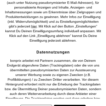
(auch unter Nutzung pseudonymisierter E-Mail-Adressen), für
personalisierte Anzeigen und Inhalte, Anzeigen- und
Vertrag widerrufen
Inhaltsmessungen sowie um Erkenntnisse über Zielgruppen und
Produktentwicklungen zu gewinnen. Mehr Infos zur Einwilligung
©
2026 bonprix.
Alle Rechte vorbehalten.
(inkl. Widerrufsmöglichkeit) und zu Einstellungsmöglichkeiten
gibt’s jederzeit
hier
. Mit Klick auf den Button „Einstellungen”
kannst Du Deinen Einwilligungsumfang individuell anpassen. Mit
Klick auf den Link „Einwilligung ablehnen” kannst Du Deine
Einwilligung jederzeit ablehnen.
Deutsch
Français
Datennutzungen
bonprix arbeitet mit Partnern zusammen, die von Deinem
Endgerät abgerufene Daten (Trackingdaten) oder die von uns
übermittelten pseudonymisierten Daten zur Aussteuerung
unserer Werbung sowie zu eigenen Zwecken (z.B.
Profilbildungen) / zu Zwecken Dritter verarbeiten. Vor diesem
Hintergrund erfordert nicht nur die Erhebung der Trackingdaten
bzw. die Übermittlung Deiner pseudonymisierten Daten, sondern
auch deren Weiterverarbeitung durch diese Anbieter einer
Einwilligung. Die Trackingdaten werden erst dann erhoben bzw.
Deine pseudonymisierten Daten erst dann übermittelt, wenn Du