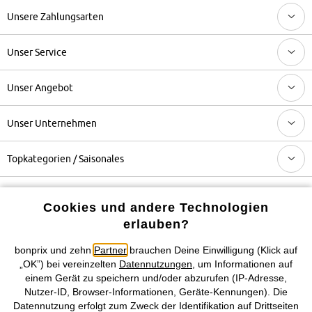
Unsere Zahlungsarten
Unser Service
Unser Angebot
Unser Unternehmen
Topkategorien / Saisonales
Mehr von bonprix auf
Cookies und andere Technologien
erlauben?
bonprix und zehn
Partner
brauchen Deine Einwilligung (Klick auf
Preisangaben inkl. gesetzl. MwSt. und zzgl.
Service- &
„OK”) bei vereinzelten
Datennutzungen
, um Informationen auf
Versandkosten
einem Gerät zu speichern und/oder abzurufen (IP-Adresse,
Nutzer-ID, Browser-Informationen, Geräte-Kennungen). Die
Datennutzung erfolgt zum Zweck der Identifikation auf Drittseiten
AGB
Datenschutz
Cookie-Einstellungen
Impressum