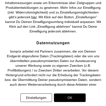
Inhaltsmessungen sowie um Erkenntnisse über Zielgruppen und
Produktentwicklungen zu gewinnen. Mehr Infos zur Einwilligung
©
2026 bonprix.
Alle Rechte vorbehalten.
(inkl. Widerrufsmöglichkeit) und zu Einstellungsmöglichkeiten
gibt’s jederzeit
hier
. Mit Klick auf den Button „Einstellungen”
kannst Du Deinen Einwilligungsumfang individuell anpassen. Mit
Klick auf den Link „Einwilligung ablehnen” kannst Du Deine
Einwilligung jederzeit ablehnen.
Deutsch
Français
Datennutzungen
bonprix arbeitet mit Partnern zusammen, die von Deinem
Endgerät abgerufene Daten (Trackingdaten) oder die von uns
übermittelten pseudonymisierten Daten zur Aussteuerung
unserer Werbung sowie zu eigenen Zwecken (z.B.
Profilbildungen) / zu Zwecken Dritter verarbeiten. Vor diesem
Hintergrund erfordert nicht nur die Erhebung der Trackingdaten
bzw. die Übermittlung Deiner pseudonymisierten Daten, sondern
auch deren Weiterverarbeitung durch diese Anbieter einer
Einwilligung. Die Trackingdaten werden erst dann erhoben bzw.
Deine pseudonymisierten Daten erst dann übermittelt, wenn Du
Einstellungen
OK
auf den in dem Banner auf bonprix.de wiedergebenden Button
„OK” klickst. Bei den Partnern handelt es sich um die folgenden