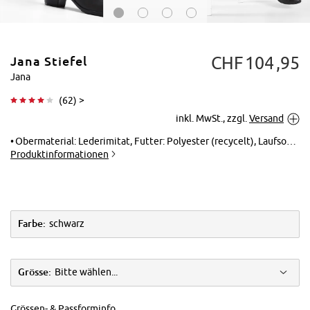
CHF
104
95
Jana Stiefel
Jana
(
62
) >
inkl. MwSt., zzgl.
Versand
Tippen zum
Vergrößern
Obermaterial: Lederimitat, Futter: Polyester (recycelt), Laufsohle: Synthetik, Innensohle: Lederimitat
Produktinformationen
Farbe:
schwarz
Grösse:
Bitte wählen...
Grössen- & Passforminfo