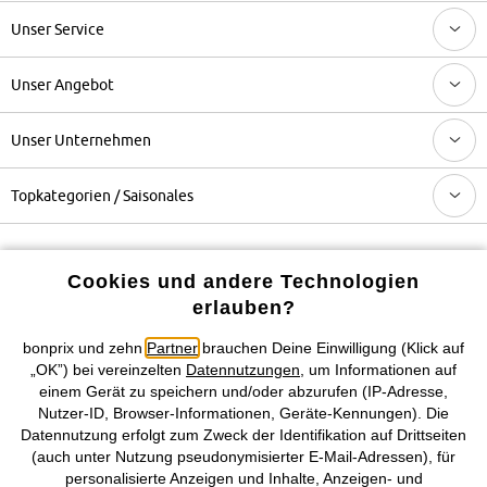
Unser Service
Unser Angebot
Unser Unternehmen
Topkategorien / Saisonales
Mehr von bonprix auf
Cookies und andere Technologien
erlauben?
bonprix und zehn
Partner
brauchen Deine Einwilligung (Klick auf
Preisangaben inkl. gesetzl. MwSt. und zzgl.
Service- &
„OK”) bei vereinzelten
Datennutzungen
, um Informationen auf
Versandkosten
einem Gerät zu speichern und/oder abzurufen (IP-Adresse,
Nutzer-ID, Browser-Informationen, Geräte-Kennungen). Die
AGB
Datenschutz
Cookie-Einstellungen
Impressum
Datennutzung erfolgt zum Zweck der Identifikation auf Drittseiten
(auch unter Nutzung pseudonymisierter E-Mail-Adressen), für
personalisierte Anzeigen und Inhalte, Anzeigen- und
Vertrag widerrufen